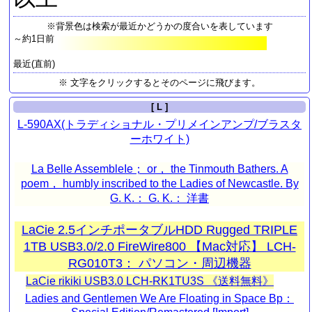
※背景色は検索が最近かどうかの度合いを表しています
～約1日前
最近(直前)
※ 文字をクリックするとそのページに飛びます。
[ L ]
L-590AX(トラディショナル・プリメインアンプ/ブラスタ
ーホワイト)
La Belle AssembleIe； or， the Tinmouth Bathers. A
poem， humbly inscribed to the Ladies of Newcastle. By
G. K.： G. K.： 洋書
LaCie 2.5インチポータブルHDD Rugged TRIPLE
1TB USB3.0/2.0 FireWire800 【Mac対応】 LCH-
RG010T3： パソコン・周辺機器
LaCie rikiki USB3.0 LCH-RK1TU3S 《送料無料》
Ladies and Gentlemen We Are Floating in Space Bp：