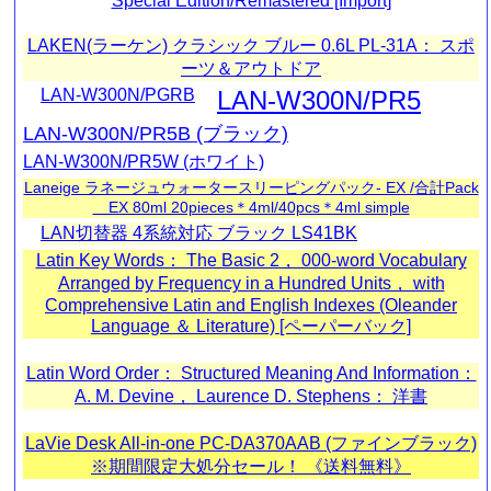
Special Edition/Remastered [Import]
LAKEN(ラーケン) クラシック ブルー 0.6L PL-31A： スポ
ーツ＆アウトドア
LAN-W300N/PGRB
LAN-W300N/PR5
LAN-W300N/PR5B (ブラック)
LAN-W300N/PR5W (ホワイト)
Laneige ラネージュウォータースリーピングパック- EX /合計Pack
＿EX 80ml 20pieces＊4ml/40pcs＊4ml simple
LAN切替器 4系統対応 ブラック LS41BK
Latin Key Words： The Basic 2， 000-word Vocabulary
Arranged by Frequency in a Hundred Units， with
Comprehensive Latin and English Indexes (Oleander
Language ＆ Literature) [ペーパーバック]
Latin Word Order： Structured Meaning And Information：
A. M. Devine， Laurence D. Stephens： 洋書
LaVie Desk All-in-one PC-DA370AAB (ファインブラック)
※期間限定大処分セール！ 《送料無料》