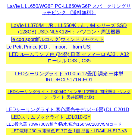
LaVie L LL650/WG6P PC-LL650WG6P スパークリングリ
ッチピンク 《送料無料》
LaVie LL370/M，/R，LL550/K，/L，/M シリーズ SSD
(128GB) USD-NL5K12H： パソコン・周辺機器
le coq sportif(ルコック)ウィンドジャケット
Le Petit Prince [CD， Import， from US]
LED ルームランプ 白 (24発) 日産 セフィーロ A33，A32
ローレル C33，C35
LEDシーリングライト 5100lm 12畳用 調光 一体型
IRLDHCL5171N-EO1
LEDシーリングライト FK004C (インテリア照明 間接照明 ペンダ
ントライト 天井照明 北欧)
LEDシーリングライト 寒色調光モデル(～6畳) DL-C201D
LEDスリムブックライト LDL010-SY
LED投光器 70W/700W相当/防水/広角150°AC100V/5Mコード
LED電球 230lm 電球色 E17口金 1個 型番：LDA4L-H-E17-V8