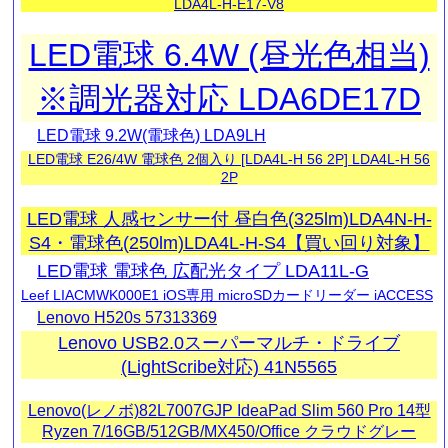
LDA4L-H-E17-V8
LED電球 6.4W (昼光色相当)
※調光器対応 LDA6DE17D
LED電球 9.2W(電球色) LDA9LH
LED電球 E26/4W 電球色 2個入り [LDA4L-H 56 2P] LDA4L-H 56
2P
LED電球 人感センサー付 昼白色(325lm)LDA4N-H-
S4・電球色(250lm)LDA4L-H-S4【買い回り対象】
LED電球 電球色 広配光タイプ LDA11L-G
Leef LIACMWK000E1 iOS専用 microSDカードリーダー iACCESS
Lenovo H520s 57313369
Lenovo USB2.0スーパーマルチ・ドライブ
(LightScribe対応) 41N5565
Lenovo(レノボ)82L7007GJP IdeaPad Slim 560 Pro 14型
Ryzen 7/16GB/512GB/MX450/Office クラウドグレー