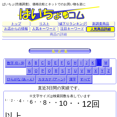
ばいちょ(売価調査)、価格比較とネットでのお買い物を楽に
トップ
リスト
値下りランキング
新調査商品
お店からの情報
人気キーワード
注目キーワード
人気商品詳細
商品の詳細
A
B
C
D
E
F
G
H
I
J
K
L
M
数字 (0～9)
N
O
P
Q
R
S
T
U
V
W
X
Y
Z
ひらがな (あ～ん)
カタカナ (ア～ン)
漢字
すべて
直近3日間の実績です。
※文字サイズは検索回数を表しています
1・・
2・・
4・・
6・・
8・・
10・・
12回
以上