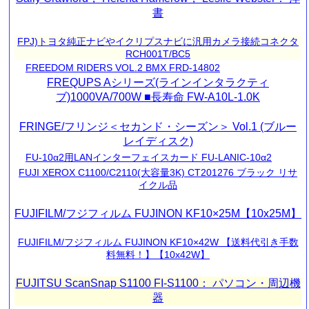
書
FPJ)トヨタ純正ナビやイクリプスナビに汎用カメラ接続コネクタ
RCH001T/BC5
FREEDOM RIDERS VOL.2 BMX FRD-14802
FREQUPS Aシリーズ(ラインインタラクティ
ブ)1000VA/700W ■長寿命 FW-A10L-1.0K
FRINGE/フリンジ＜セカンド・シーズン＞ Vol.1 (ブルー
レイディスク)
FU-10α2用LANインターフェイスカード FU-LANIC-10α2
FUJI XEROX C1100/C2110(大容量3K) CT201276 ブラック リサ
イクル品
FUJIFILM/フジフィルム FUJINON KF10×25M【10x25M】
FUJIFILM/フジフィルム FUJINON KF10×42W 【送料代引き手数
料無料！】【10x42W】
FUJITSU ScanSnap S1100 FI-S1100： パソコン・周辺機
器