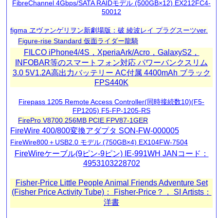
FibreChannel 4Gbps/SATA RAIDモデル (500GB×12) EX212FC4-
50012
figma ヱヴァンゲリヲン新劇場版：破 綾波レイ プラグスーツver.
Figure-rise Standard 仮面ライダー龍騎
FILCO iPhone4/4S，XperiaArk/Acro，GalaxyS2，
INFOBAR等のスマートフォン対応 パワーバンクスリム
3.0 5V1.2A高出力バッテリー AC付属 4400mAh ブラック
FPS440K
Firepass 1205 Remote Access Controller(同時接続数10)(F5-
FP1205) F5-FP-1205-RS
FirePro V8700 256MB PCIE FPV87-1GER
FireWire 400/800変換アダプタ SON-FW-000005
FireWire800＋USB2.0 モデル (750GB×4) EX104FW-7504
FireWireケーブル(9ピン-9ピン) IE-991WH JANコード：
4953103228702
Fisher-Price Little People Animal Friends Adventure Set
(Fisher Price Activity Tube)： Fisher-Price？， SI Artists：
洋書