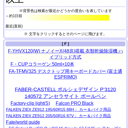
※背景色は検索が最近かどうかの度合いを表しています
～約1日前
最近(直前)
※ 文字をクリックするとそのページに飛びます。
[ F ]
F-YHVX120(W) ナノイーX(48兆)搭載 衣類乾燥除湿機 ハ
イブリッド方式
F・CUPコラーゲン 50ml×10本
FA-TFMV325 デスクトップ用キーボードカバー (富士通
ESPRIMO)
FABER-CASTELL ポルシェデザイン P’3120
140572 アンセラサイト ボールペン
Factory-clip light(S)
Falcon PRO Black
FALKEN ZIEX ZE912 195/60R15 88H： カー＆バイク用品
FALKEN ZIEX ZE912 205/50R16 87V： カー＆バイク用品
Fate/world guide