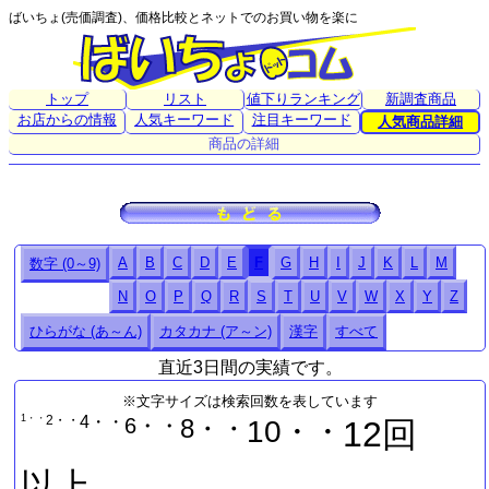
ばいちょ(売価調査)、価格比較とネットでのお買い物を楽に
トップ
リスト
値下りランキング
新調査商品
お店からの情報
人気キーワード
注目キーワード
人気商品詳細
商品の詳細
A
B
C
D
E
F
G
H
I
J
K
L
M
数字 (0～9)
N
O
P
Q
R
S
T
U
V
W
X
Y
Z
ひらがな (あ～ん)
カタカナ (ア～ン)
漢字
すべて
直近3日間の実績です。
※文字サイズは検索回数を表しています
1・・
2・・
4・・
6・・
8・・
10・・
12回
以上