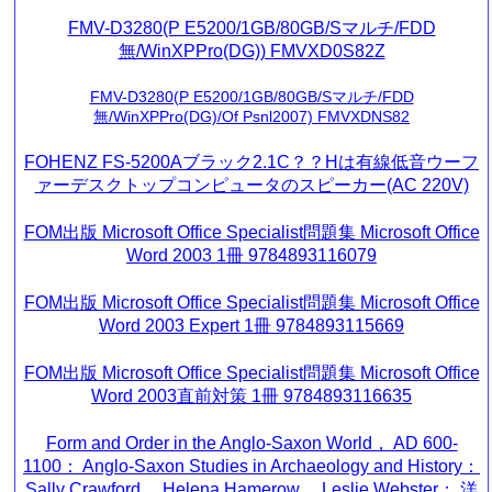
FMV-D3280(P E5200/1GB/80GB/Sマルチ/FDD
無/WinXPPro(DG)) FMVXD0S82Z
FMV-D3280(P E5200/1GB/80GB/Sマルチ/FDD
無/WinXPPro(DG)/Of Psnl2007) FMVXDNS82
FOHENZ FS-5200Aブラック2.1C？？Hは有線低音ウーフ
ァーデスクトップコンピュータのスピーカー(AC 220V)
FOM出版 Microsoft Office Specialist問題集 Microsoft Office
Word 2003 1冊 9784893116079
FOM出版 Microsoft Office Specialist問題集 Microsoft Office
Word 2003 Expert 1冊 9784893115669
FOM出版 Microsoft Office Specialist問題集 Microsoft Office
Word 2003直前対策 1冊 9784893116635
Form and Order in the Anglo-Saxon World， AD 600-
1100： Anglo-Saxon Studies in Archaeology and History：
Sally Crawford， Helena Hamerow， Leslie Webster： 洋