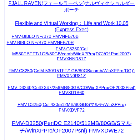
FJALL RAVEN(フェールラーベン)ナルヴィクショルダー
ポーチ
Flexible and Virtual Working： Life and Work 10.05
(Express Exec)
FMV-BIBLO NF/B70 FMVNFB70B
FMV-BIBLO NF/B70 FMVNFB70R
FMV-C8250(Cel
M530/15TFT/1GB/80GB/comb/WinXPPro(DG)/Of Psnl2007)
FMVXNNR81Z
FMV-C8250(CelM 530/15TFT/1GB/80GB/comb/WinXPPro(DG))
FMVXN0R81Z
FMV-D3240(CelD 347/256MB/80GB/CD/WinXPPro/OF2003Psnl)
FMVXD1B60
FMV-D3250(Cel 420/512MB/80GB/Sマルチ/WinXPPro)
FMVXDVF72
FMV-D3250(PenDC E2140/512MB/80GB/Sマル
チ/WinXPPro/OF2007Psnl) FMVXDWE72