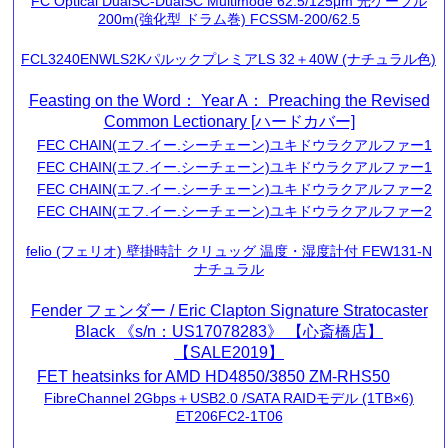
FC Optical DualSC-DualSC Multimode 62.5/125μm 光ケーブル
200m(強化型 ドラム巻) FCSSM-200/62.5
FCL3240ENWLS2KパルックプレミアLS 32＋40W (ナチュラル色)
Feasting on the Word： Year A： Preaching the Revised
Common Lectionary [ハードカバー]
FEC CHAIN(エフ.イー.シーチェーン)ユキドウラクアルファー1
FEC CHAIN(エフ.イー.シーチェーン)ユキドウラクアルファー1
FEC CHAIN(エフ.イー.シーチェーン)ユキドウラクアルファー2
FEC CHAIN(エフ.イー.シーチェーン)ユキドウラクアルファー2
felio (フェリオ) 壁掛時計 クリュッグ 温度・湿度計付 FEW131-N
ナチュラル
Fender フェンダー / Eric Clapton Signature Stratocaster
Black 《s/n：US17078283》 【心斎橋店】
【SALE2019】
FET heatsinks for AMD HD4850/3850 ZM-RHS50
FibreChannel 2Gbps＋USB2.0 /SATA RAIDモデル (1TB×6)
ET206FC2-1T06