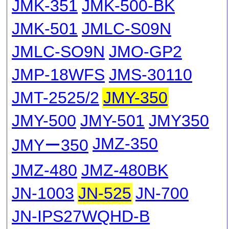
JMK-351
JMK-500-BK
JMK-501
JMLC-S09N
JMLC-SO9N
JMO-GP2
JMP-18WFS
JMS-30110
JMT-2525/2
JMY-350
JMY-500
JMY-501
JMY350
JMZ-350
JMYー350
JMZ-480
JMZ-480BK
JN-1003
JN-525
JN-700
JN-IPS27WQHD-B