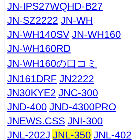
JN-IPS27WQHD-B27
JN-SZ2222
JN-WH
JN-WH140SV
JN-WH160
JN-WH160RD
JN-WH160の口コミ
JN161DRF
JN2222
JN30KYE2
JNC-300
JND-400
JND-4300PRO
JNEWS.CSS
JNI-300
JNL-202J
JNL-350
JNL-402