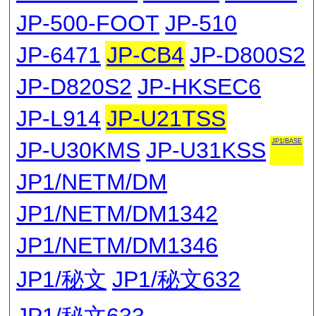
JP-500-FOOT
JP-510
JP-6471
JP-CB4
JP-D800S2
JP-D820S2
JP-HKSEC6
JP-L914
JP-U21TSS
JP-U30KMS
JP-U31KSS
JP1/BASE
JP1/NETM/DM
JP1/NETM/DM1342
JP1/NETM/DM1346
JP1/秘文
JP1/秘文632