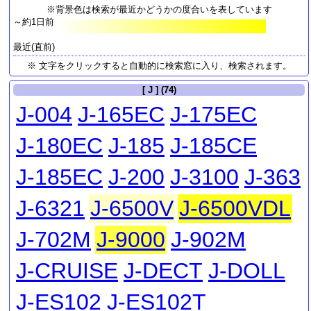
※背景色は検索が最近かどうかの度合いを表しています
～約1日前
最近(直前)
※ 文字をクリックすると自動的に検索窓に入り、検索されます。
[ J ] (74)
J-004
J-165EC
J-175EC
J-180EC
J-185
J-185CE
J-185EC
J-200
J-3100
J-363
J-6321
J-6500V
J-6500VDL
J-702M
J-9000
J-902M
J-CRUISE
J-DECT
J-DOLL
J-ES102
J-ES102T