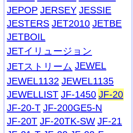
JEPOP
JERSEY
JESSIE
JESTERS
JET2010
JETBE
JETBOIL
JETイリュージョン
JEWEL
JETストリーム
JEWEL1132
JEWEL1135
JEWELLIST
JF-1450
JF-20
JF-20-T
JF-200GE5-N
JF-20T
JF-20TK-SW
JF-21