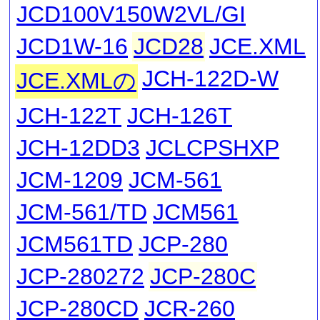
JCD100V150W2VL/GI
JCD1W-16
JCD28
JCE.XML
JCH-122D-W
JCE.XMLの
JCH-122T
JCH-126T
JCH-12DD3
JCLCPSHXP
JCM-1209
JCM-561
JCM-561/TD
JCM561
JCM561TD
JCP-280
JCP-280272
JCP-280C
JCP-280CD
JCR-260