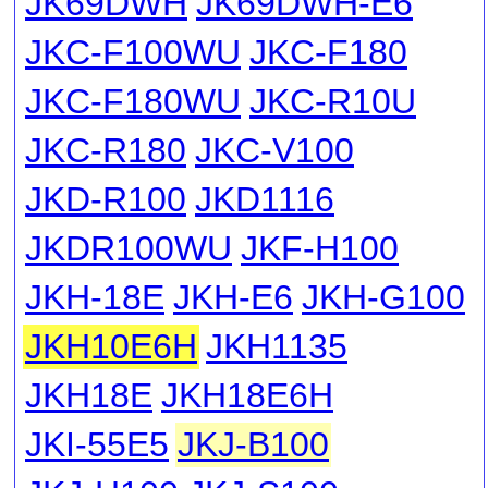
JK69DWH
JK69DWH-E6
JKC-F100WU
JKC-F180
JKC-F180WU
JKC-R10U
JKC-R180
JKC-V100
JKD-R100
JKD1116
JKDR100WU
JKF-H100
JKH-18E
JKH-E6
JKH-G100
JKH10E6H
JKH1135
JKH18E
JKH18E6H
JKI-55E5
JKJ-B100