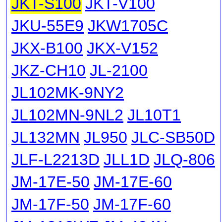
JKT-S100
JKT-V100
JKU-55E9
JKW1705C
JKX-B100
JKX-V152
JKZ-CH10
JL-2100
JL102MK-9NY2
JL102MN-9NL2
JL10T1
JL132MN
JL950
JLC-SB50D
JLF-L2213D
JLL1D
JLQ-806
JM-17E-50
JM-17E-60
JM-17F-50
JM-17F-60