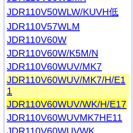
JDR110V50WLW/KUVH低
JDR110V57WLM
JDR110V60W
JDR110V60W/K5M/N
JDR110V60WUV/MK7
JDR110V60WUV/MK7/H/E1
1
JDR110V60WUV/WK/H/E17
JDR110V60WUVMK7HE11
JDR110V60WUVWK