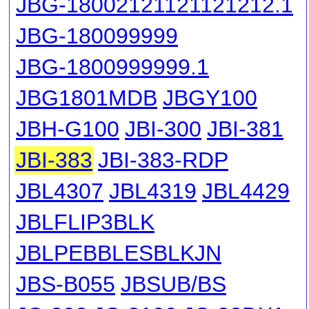
JBG-18002121121121212.1
JBG-180099999
JBG-1800999999.1
JBG1801MDB
JBGY100
JBH-G100
JBI-300
JBI-381
JBI-383
JBI-383-RDP
JBL4307
JBL4319
JBL4429
JBLFLIP3BLK
JBLPEBBLESBLKJN
JBS-B055
JBSUB/BS