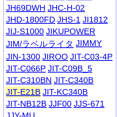
JH69DWH
JHC-H-02
JHD-1800FD
JHS-1
JI1812
JIJ-S1000
JIKUPOWER
JIMMY
JIM/ラベルライタ
JIN-1300
JIROO
JIT-C03-4P
JIT-C066P
JIT-C09B_5
JIT-C310BN
JIT-C340B
JIT-E21B
JIT-KC340B
JIT-NB12B
JJF00
JJS-671
JJY-MU