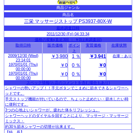
商品ジャンル
商品名
三栄 マッサージストップ PS3937-80X-W
最終調査日時
2011/12/30 (Fri) 04:33:34
価格の変動(直近3回 ： ￥0は未調査回)
取得日時
販売価格
ポイン
実質価格
在庫状態
ト
2009/12/30 (Wed)
￥3,980
1 ％
￥3,941
在庫：あり
23:14:01
1970/01/01 (Thu)
￥0
0 ％
￥0
00:00:00
1970/01/01 (Thu)
￥0
0 ％
￥0
00:00:00
スペック情報(お店のコメントを含む場合もあり)
シャワーの勢いアップ！！手元ボタンでこまめに節水できるシャワーヘ
ッドです。
手元ストップ機能が付いているので、ちょっと止めたい・節水したい時
に便利です。
3つの心地よいシャワーが、疲れた体をリフレッシュ。
シャワーヘッドのダイヤルを回すことにより、マッサージ・マッサージ
ミックス・
約30％節水シャワーの切替が出来ます。
【特 長】