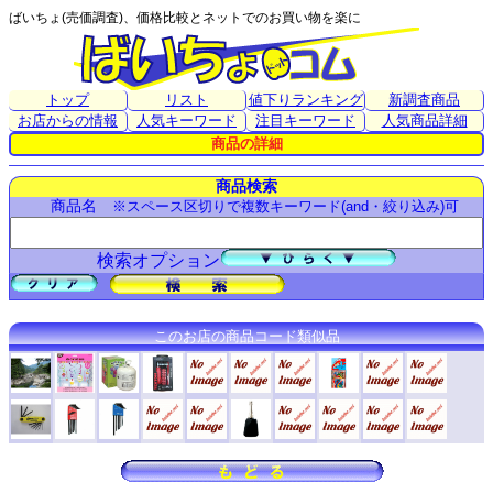
ばいちょ(売価調査)、価格比較とネットでのお買い物を楽に
トップ
リスト
値下りランキング
新調査商品
お店からの情報
人気キーワード
注目キーワード
人気商品詳細
商品の詳細
商品検索
商品名
※スペース区切りで複数キーワード(and・絞り込み)可
検索オプション
このお店の商品コード類似品