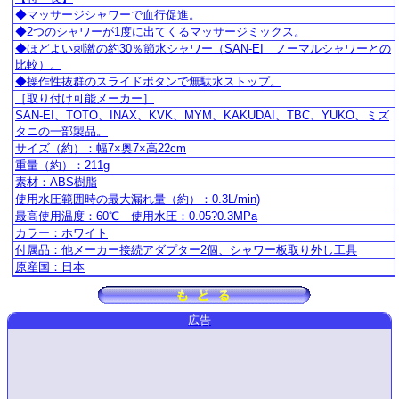
◆マッサージシャワーで血行促進。
◆2つのシャワーが1度に出てくるマッサージミックス。
◆ほどよい刺激の約30％節水シャワー（SAN-EI ノーマルシャワーとの
比較）。
◆操作性抜群のスライドボタンで無駄水ストップ。
［取り付け可能メーカー］
SAN-EI、TOTO、INAX、KVK、MYM、KAKUDAI、TBC、YUKO、ミズ
タニの一部製品。
サイズ（約）：幅7×奥7×高22cm
重量（約）：211g
素材：ABS樹脂
使用水圧範囲時の最大漏れ量（約）：0.3L/min)
最高使用温度：60℃ 使用水圧：0.05?0.3MPa
カラー：ホワイト
付属品：他メーカー接続アダプター2個、シャワー板取り外し工具
原産国：日本
広告