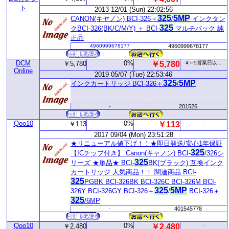
ト
2013 12/01 (Sun) 22:02:56
325
5MP
CANON(キヤノン) BCI-326＋
/
インクタン
325
クBCI-326(BK/C/M/Y) ＋ BCI-
マルチパック 純
正品
4960999678177
4960999678177
DCM
0%
￥5,780
￥5,780
4～5営業日以...
Online
2019 05/07 (Tue) 22:53:46
325
5MP
インクカートリッジ BCI-326＋
/
-
201526
Qoo10
0%
-
￥113
￥113
2017 09/04 (Mon) 23:51:28
★リニューアル値下げ！！★即日発送/安心1年保証
325
【ICチップ付き】 Canon(キャノン) BCI-
/326シ
325
リーズ ★単品★ BCI-
BK(ブラック) 互換インク
カートリッジ 人気商品！！ 関連商品 BCI-
325
PGBK BCI-326BK BCI-326C BCI-326M BCI-
325
5MP
326Y BCI-326GY BCI-326＋
/
BCI-326＋
325
/6MP
-
401545778
Qoo10
0%
-
￥2,480
￥2,480