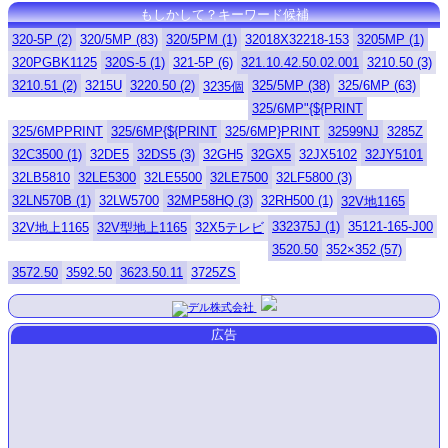
もしかして？キーワード候補
320-5P (2)
320/5MP (83)
320/5PM (1)
32018X32218-153
3205MP (1)
320PGBK1125
320S-5 (1)
321-5P (6)
321.10.42.50.02.001
3210.50 (3)
3210.51 (2)
3215U
3220.50 (2)
325/5MP (38)
325/6MP (63)
3235個
325/6MP"{${PRINT
325/6MPPRINT
325/6MP{${PRINT
325/6MP}PRINT
32599NJ
3285Z
32C3500 (1)
32DE5
32DS5 (3)
32GH5
32GX5
32JX5102
32JY5101
32LB5810
32LE5300
32LE5500
32LE7500
32LF5800 (3)
32LN570B (1)
32LW5700
32MP58HQ (3)
32RH500 (1)
32V地1165
332375J (1)
35121-165-J00
32V地上1165
32V型地上1165
32X5テレビ
3520.50
352×352 (57)
3572.50
3592.50
3623.50.11
3725ZS
広告