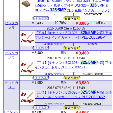
【Ecolink】Canon キヤノン BCI-326Y イエロー 単
325
品5個セット ICチップ付き BCI-326＋
/6MP ＆
325
5MP
BCI-326＋
/
対応 互換インクカートリッジ
-
B00S7GWYTE
10.79%
ビックカ
￥3,436
￥3,065
在庫あり
メラ
2015 08/09 (Sun) 11:53:35
325
5MP
【互換】[キヤノン：BCI-326＋
/
対応] 互換
プレジールインクカートリッジ PLE-ZCB3265P
4531027005137
1790936
0%
-
ビックカ
￥3,480
￥3,480
メラ
2013 07/13 (Sat) 11:17:44
325
5MP
【互換】[キヤノン：BCI-326＋
/
対応] 互換
インクカートリッジ PLE-CB3265P
4531027004970
4531027004970
0%
-
ビックカ
￥3,980
￥3,980
メラ
2013 07/13 (Sat) 11:17:49
325
5MP
【互換】[キヤノン：BCI-326＋
/
対応] 互換
プレジールインクカートリッジ PLE-ZCB3265P
4531027005137
4531027005137
0%
-
ECカレン
￥4,007
￥4,007