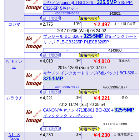
325
5MP
キヤノン(canon)用 BCI-326＋
/
互換 PP-
C326-5P 5色セット
4580352840548
142921
10%
コジマ
￥2,775
￥2,497
３～４日で出荷
2017 09/06 (Wed) 03:24:02
325
5MP
プレジール BCI-326＋
/
対応インクカート
リッジ PLE‐CB3265P PLECB3265P
-
4143908
0%
Ｋ’ｓデン
￥4,010
￥4,010
在庫あり
キ
2015 12/06 (Sun) 12:07:09
キヤノン インクカートリッジ(5色パック) BCI-326＋
325
5MP
/
4960999678177
4960999678177
0%
ムラウチ
￥4,221
￥4,221
多め
2012 11/24 (Sat) 20:35:54
325
5MP
CANON/キヤノン 4713B001 BCI-326＋
/
インクタンク マルチパック
-
0000011703880
NTT-X
0%
￥4,230
￥4,230
△ 在庫僅少ご...
Store