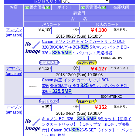
並び替え順序：
お店
販売価格
ポイント
実質価格
在庫状態
調査日
品 名
JANコード
お店のコード
0%
アマゾン
￥4,100
￥4,100
在庫あり。
(amazon)
2015 08/23 (Sun) 15:18:34
Canon キヤノン 純正 インクカートリッジ BCI-
325
326(BK/C/M/Y)＋BCI-
5色マルチパック BCI-
325
5MP
326＋
/
： パソコン・周辺機器
-
B004184NDW
0%
アマゾン
￥4,127
￥4,127
クリスマスイ...
(amazon)
2018 12/09 (Sun) 19:06:05
Canon 純正 インク カートリッジ BCI-
325
326(BK/C/M/Y)＋BCI-
5色マルチパック BCI-
325
5MP
326＋
/
-
B004M7SHXO
0%
アマゾン
￥352
￥352
在庫あり。
(amazon)
2016 04/24 (Sun) 19:38:04
325
5MP
キャノン BCI-326＋
/
5色セット【互換イ
ンクカートリッジ】【ICチップなし(ICチップ要取
325
付)】Canon BCI-
26-5-SET【インク】： パソコ
ン・周辺機器