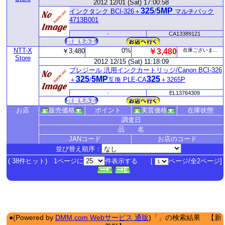
2012 12/01 (Sat) 17:00:58
325
5MP
インクタンク BCI-326＋
/
マルチパック
4713B001
-
CA13389121
NTT-X
0%
￥3,480
￥3,480
在庫ございま...
Store
2012 12/15 (Sat) 11:18:09
プレジール 汎用インクカートリッジ/Canon BCI-326
325
5MP
325
＋
/
互換 PLE-CA
＋3265P
-
EL13764309
お店
販売価格
ポイント
実質価格
在庫状態
調査日
品 名
JANコード
お店のコード
並び替え順序：
( 38件ヒット) 1ページに
件表示する [
ページ/全2ページ]
●(Powered by
DMM.com Webサービス 通販
)「」の検索結果 【新