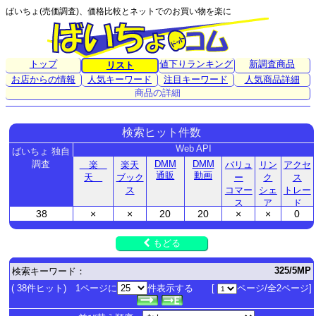
ばいちょ(売価調査)、価格比較とネットでのお買い物を楽に
トップ
値下りランキング
新調査商品
リスト
お店からの情報
人気キーワード
注目キーワード
人気商品詳細
商品の詳細
検索ヒット件数
Web API
ばいちょ 独自
調査
DMM
DMM
楽
楽天
バリュ
リン
アクセ
通販
動画
天
ブック
ー
ク
ス
ス
コマー
シェ
トレー
ス
ア
ド
38
×
×
20
20
×
×
0
もどる
325/5MP
検索キーワード：
( 38件ヒット) 1ページに
件表示する [
ページ/全2ページ]