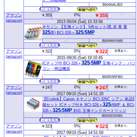
-
B004NAL3E0
0%
-
アマゾン
￥355
￥355
(amazon)
2013 05/04 (Sat) 15:33:56
キヤノン 【互換インク】 5色セット(黒 赤 青 黄
325
325
5MP
黒) BCI-326＋
/
-
B004W4YN80
0%
アマゾン
￥322
￥322
在庫あり。
(amazon)
2015 09/26 (Sat) 19:10:45
325
5MP
ICチップ付 BCI-326＋
/
互換インク： パソ
コン・周辺機器
-
B00553RFBO
0%
アマゾン
￥247
￥247
在庫あり。
(amazon)
2017 09/10 (Sun) 14:51:20
【Ecolink】Canon キヤノン BCI-326C シアン 単品5
325
個セット ICチップ付き BCI-326＋
/6MP ＆ BCI-
325
5MP
326＋
/
対応 互換インクカートリッジ
-
B00S5O6X8G
0%
アマゾン
￥323
￥323
在庫あり。
(amazon)
2017 09/10 (Sun) 14:51:50