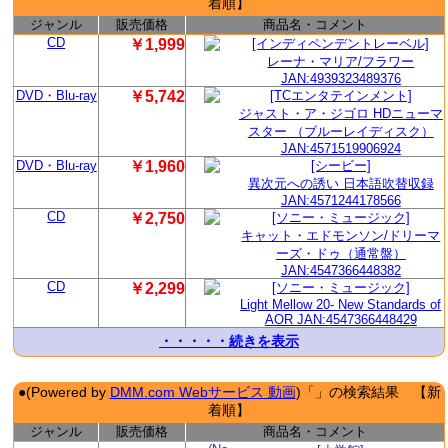
着順】
ジャンル
販売価格
商品名・コメント
CD
￥1,999
[インディペンデントレーベル]
レーナ・マリア/フラワー
JAN:4939323489376
DVD・Blu-ray
￥5,742
[TCエンタテインメント]
ジャスト・ア・ジゴロ HDニューマ
スター （ブルーレイディスク）
JAN:4571519906924
DVD・Blu-ray
￥1,960
[シービー]
異次元への誘い 日本語吹替収録
JAN:4571244178566
CD
￥2,750
[ソニー・ミュージック]
キャット・エドモンソン/ドリーマ
ーズ・ドゥ（通常盤）
JAN:4547366448382
CD
￥2,299
[ソニー・ミュージック]
Light Mellow 20- New Standards of
AOR JAN:4547366448429
・・・・・続きを表示
●(Powered by
DMM.com Webサービス 動画
)「」の検索結果 【新
着順】
ジャンル
販売価格
商品名・コメント