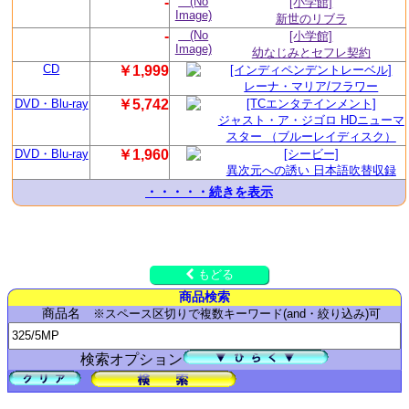
-
(No
[小学館]
Image)
新世のリブラ
-
(No
[小学館]
Image)
幼なじみとセフレ契約
CD
￥1,999
[インディペンデントレーベル]
レーナ・マリア/フラワー
DVD・Blu-ray
￥5,742
[TCエンタテインメント]
ジャスト・ア・ジゴロ HDニューマ
スター （ブルーレイディスク）
DVD・Blu-ray
￥1,960
[シービー]
異次元への誘い 日本語吹替収録
・・・・・続きを表示
もどる
商品検索
商品名
※スペース区切りで複数キーワード(and・絞り込み)可
検索オプション