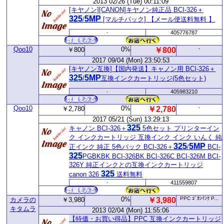
2013 02/26 (Tue) 00:11:09
[キヤノン][CANON]キヤノン純正品 BCI-326＋
325
5MP
/
[マルチパック] 【メール便送料無料 】
-
405776787
Qoo10
0%
-
￥800
￥800
2017 09/04 (Mon) 23:50:53
[キヤノン互換]【国内発送】キャノン用 BCI-326＋
325
5MP
/
互換インクカートリッジ(5色セット)
-
405983210
Qoo10
0%
-
￥2,780
￥2,780
2017 05/21 (Sun) 13:29:13
325
キャノン BCI-326＋
5色セット プリンターイン
ク インクカートリッジ 互換インク インク いんく 純
325
5MP
正インク 純正 5色パック BCI-326＋
/
BCI-
325
PGBKBK BCI-326BK BCI-326C BCI-326M BCI-
326Y 純正インクとの互換インクカートリッジ
325
canon 326
送料無料
-
411559807
0%
PPC ｺﾞｶﾝｲﾝｸ P...
カメラの
￥3,980
￥3,980
キタムラ
2013 02/04 (Mon) 11:55:06
【特価・お買い得品】PPC 互換インクカートリッジ