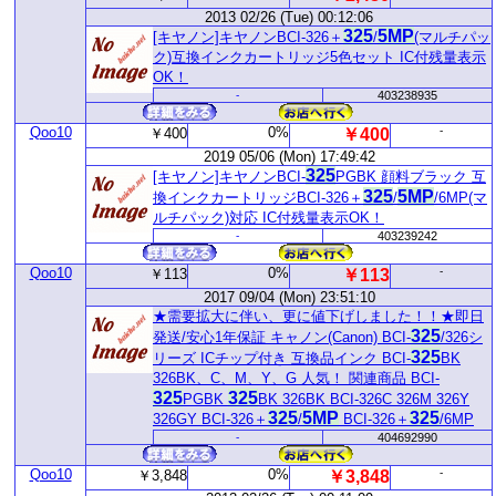
2013 02/26 (Tue) 00:12:06
325
5MP
[キヤノン]キヤノンBCI-326＋
/
(マルチパッ
ク)互換インクカートリッジ5色セット IC付残量表示
OK！
-
403238935
Qoo10
0%
-
￥400
￥400
2019 05/06 (Mon) 17:49:42
325
[キヤノン]キヤノンBCI-
PGBK 顔料ブラック 互
325
5MP
換インクカートリッジBCI-326＋
/
/6MP(マ
ルチパック)対応 IC付残量表示OK！
-
403239242
Qoo10
0%
-
￥113
￥113
2017 09/04 (Mon) 23:51:10
★需要拡大に伴い、更に値下げしました！！★即日
325
発送/安心1年保証 キャノン(Canon) BCI-
/326シ
325
リーズ ICチップ付き 互換品インク BCI-
BK
326BK、C、M、Y、G 人気！ 関連商品 BCI-
325
325
PGBK
BK 326BK BCI-326C 326M 326Y
325
5MP
325
326GY BCI-326＋
/
BCI-326＋
/6MP
-
404692990
Qoo10
0%
-
￥3,848
￥3,848