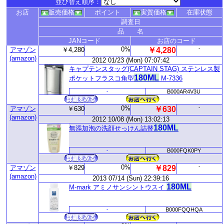
並び替え順序：
お店
販売価格
ポイント
実質価格
在庫状態
調査日
品 名
JANコード
お店のコード
0%
-
アマゾン
￥4,280
￥4,280
(amazon)
2012 01/23 (Mon) 07:07:42
キャプテンスタッグ(CAPTAIN STAG) ステンレス製
180ML
ポケットフラスコ角型
M-7336
-
B000AR4V3U
0%
-
アマゾン
￥630
￥630
(amazon)
2012 10/08 (Mon) 13:02:13
180ML
無添加泡の洗顔せっけん詰替
-
B000FQK0PY
0%
-
アマゾン
￥829
￥829
(amazon)
2013 07/14 (Sun) 22:39:16
180ML
M-mark アミノサンシントウスイ
-
B000FQQHQA