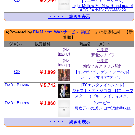
CD
￥2,299
[ソニー・ミュージック]
Light Mellow 20- New Standards of
AOR JAN:4547366448429
・・・・・続きを表示
●(Powered by
DMM.com Webサービス 動画
)「」の検索結果 【新
着順】
ジャンル
販売価格
商品名・コメント
-
(No
[小学館]
Image)
新世のリブラ
-
(No
[小学館]
Image)
幼なじみとセフレ契約
CD
￥1,999
[インディペンデントレーベル]
レーナ・マリア/フラワー
DVD・Blu-ray
￥5,742
[TCエンタテインメント]
ジャスト・ア・ジゴロ HDニューマ
スター （ブルーレイディスク）
DVD・Blu-ray
￥1,960
[シービー]
異次元への誘い 日本語吹替収録
・・・・・続きを表示