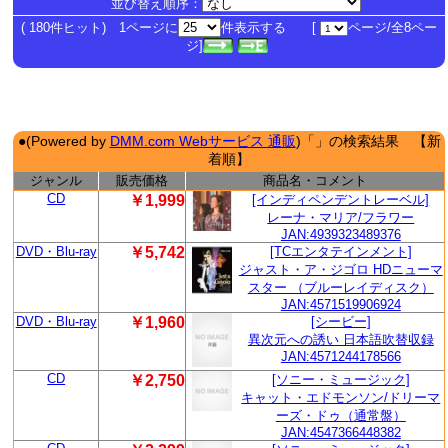
並び替え順序：
( 180件ヒット) 1ページに
件表示する [
ページ/全8ペー
ジ]
●(Powered by
DMM.com Webサービス 通販
)「」の検索結果 【新
着順】
ジャンル
販売価格
商品名・コメント
CD
￥1,999
[インディペンデントレーベル]
レーナ・マリア/フラワー
JAN:4939323489376
DVD・Blu-ray
￥5,742
[TCエンタテインメント]
ジャスト・ア・ジゴロ HDニューマ
スター （ブルーレイディスク）
JAN:4571519906924
DVD・Blu-ray
￥1,960
[シービー]
異次元への誘い 日本語吹替収録
JAN:4571244178566
CD
￥2,750
[ソニー・ミュージック]
キャット・エドモンソン/ドリーマ
ーズ・ドゥ（通常盤）
JAN:4547366448382