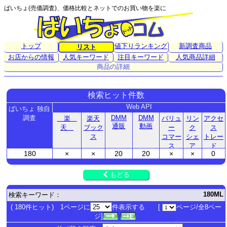
ばいちょ(売価調査)、価格比較とネットでのお買い物を楽に
トップ
値下りランキング
新調査商品
リスト
お店からの情報
人気キーワード
注目キーワード
人気商品詳細
商品の詳細
検索ヒット件数
Web API
ばいちょ 独自
調査
DMM
DMM
楽
楽天
バリュ
リン
アクセ
通販
動画
天
ブック
ー
ク
ス
ス
コマー
シェ
トレー
ス
ア
ド
180
×
×
20
20
×
×
0
もどる
180ML
検索キーワード：
( 180件ヒット) 1ページに
件表示する [
ページ/全8ペー
ジ]