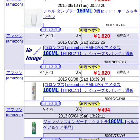
(amazon)
2015 08/18 (Tue) 00:38:28
180ML
テネル タンブラー
3個セット： ホーム＆キ
ッチン
-
B001K0T7XK
0%
アマゾン
￥1,620
￥1,620
在庫あり。
(amazon)
2015 09/26 (Sat) 22:22:25
[コロンブス] columbus AMEDAS アメダス
180ML
【HTRC2.1】： シューズ＆バッグ：通販
-
B001NERCYO
0%
アマゾン
￥1,620
￥1,620
在庫あり。
(amazon)
2015 08/08 (Sat) 18:39:34
[コロンブス] columbus AMEDAS アメダス
180ML
【HTRC2.1】： シューズ＆バッグ：通販
-
B001OGJYI8
0%
-
アマゾン
￥494
￥494
(amazon)
2013 05/04 (Sat) 13:22:11
180ML
ジョンソンスキンガードエクストラ
[ヘルス
ケア＆ケア用品]
-
B001V7SNY6