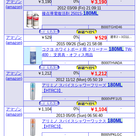
0%
-
アマゾン
￥3,190
￥3,190
(amazon)
2012 03/09 (Fri) 21:09:11
180ML
接点導電復活剤 2501S-
-
B000TGHD46
0%
アマゾン
￥529
￥529
通常2～3日以...
(amazon)
2015 09/26 (Sat) 21:58:08
180ML
コクヨ ホワイトボード用 クリーナー
TW-
400： 文房具・オフィス用品
-
B000THVADA
0%
-
アマゾン
￥1,212
￥1,212
(amazon)
2012 11/12 (Mon) 05:50:19
180ML
アリミノ スパイスシャワーフリーズ
【HTRC3】
-
B000VPF1US
0%
-
アマゾン
￥1,104
￥1,104
(amazon)
2013 05/05 (Sun) 06:56:40
180ML
アリミノ スパイスシャワーワックス
【HTRC3】
-
B000VPKLGC