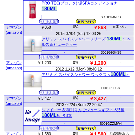
PRO TEC(プロテク) 泥SPAコンディショナー
180ML
-
B001E53NFO
0%
アマゾン
￥868
￥868
在庫あり。
(amazon)
2015 07/04 (Sat) 12:03:26
180ML
アリミノ スパイスシャワーフリーズ
： ヘ
ルス＆ビューティー
-
B001G9BHS8
0%
-
アマゾン
￥1,200
￥1,200
(amazon)
2012 11/12 (Mon) 08:40:12
180ML
アリミノ スパイスシャワー ワックス＜
＞
-
B001G9DK8I
0%
-
アマゾン
￥3,427
￥3,427
(amazon)
2013 02/24 (Sun) 22:29:47
シャイニー 品種別りんごジュースギフト 5品種
180ML
瓶 各3本
-
B001GZZMW4
0%
アマゾン
￥1,580
￥1,580
11点在庫あり。