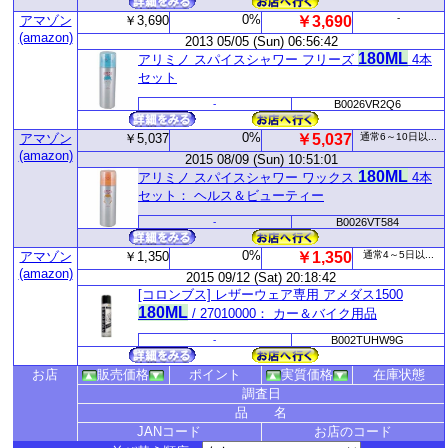
0%
-
アマゾン
￥3,690
￥3,690
(amazon)
2013 05/05 (Sun) 06:56:42
180ML
アリミノ スパイスシャワー フリーズ
4本
セット
-
B0026VR2Q6
0%
アマゾン
￥5,037
￥5,037
通常6～10日以...
(amazon)
2015 08/09 (Sun) 10:51:01
180ML
アリミノ スパイスシャワー ワックス
4本
セット： ヘルス＆ビューティー
-
B0026VT584
0%
アマゾン
￥1,350
￥1,350
通常4～5日以...
(amazon)
2015 09/12 (Sat) 20:18:42
[コロンブス] レザーウェア専用 アメダス1500
180ML
/ 27010000： カー＆バイク用品
-
B002TUHW9G
お店
販売価格
ポイント
実質価格
在庫状態
調査日
品 名
JANコード
お店のコード