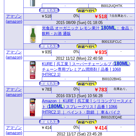
-
B0012UQHTK
0%
アマゾン
￥518
￥518
7点在庫あり。...
(amazon)
2015 08/09 (Sun) 01:18:05
180ML
光食品 オーガニック レモン果汁
： 食品・
飲料・お酒 通販
-
B00131FCLC
0%
-
アマゾン
￥935
￥935
(amazon)
2012 11/12 (Mon) 22:40:58
180ML
KURE [ 呉工業 ] スーパーチェーンルブ (
)
チェーン専用プレミアム潤滑剤 [ 品番 ] 1068
[HTRC2.1]
-
B001D2BI4G
0%
アマゾン
￥783
￥783
在庫あり。
(amazon)
2016 03/13 (Sun) 10:56:28
Amazon ｜ KURE [ 呉工業 ] シリコングリースメイ
180ML
ト (
) スプレーグリス [ 品番 ] 1066
[HTRC2.1] ｜ ペイント・防錆 ｜ 車＆バイク
-
B001D2EQAE
0%
-
アマゾン
￥414
￥414
(amazon)
2012 11/17 (Sat) 23:45:28