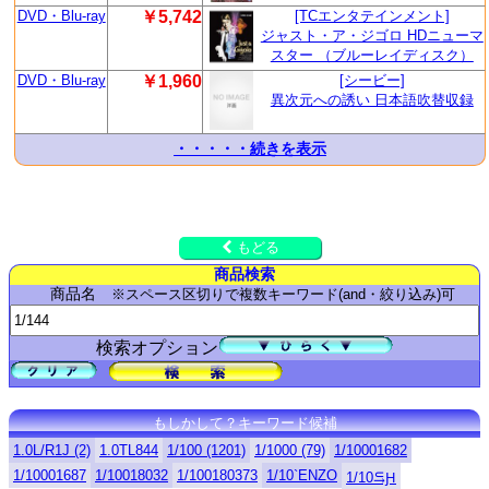
DVD・Blu-ray
￥5,742
[TCエンタテインメント]
ジャスト・ア・ジゴロ HDニューマ
スター （ブルーレイディスク）
DVD・Blu-ray
￥1,960
[シービー]
異次元への誘い 日本語吹替収録
・・・・・続きを表示
もどる
商品検索
商品名
※スペース区切りで複数キーワード(and・絞り込み)可
検索オプション
もしかして？キーワード候補
1.0L/R1J (2)
1.0TL844
1/100 (1201)
1/1000 (79)
1/10001682
1/10001687
1/10018032
1/100180373
1/10`ENZO
1/10⥹Ԩ