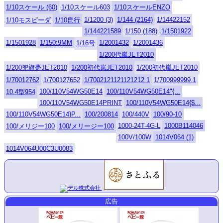
1/10スケール (60)
1/10スケール603
1/10スケールENZO
1/1200 (3)
1/144 (2164)
1/14422152
1/10モスピーダ
1/10皀行
1/144221589
1/150 (188)
1/1501922
1/1501928
1/150:9MM
1/2001432
1/2001436
1/16号
1/200代嵐JET2010
1/200兜旗甍JET2010
1/200初代岚JET2010
1/200初代嵐JET2010
1/70012762
1/700127652
1/7002121121121212.1
1/700999999.1
100/110V54WG50E14
100/110V54WG50E14"{...
10.4型954
100/110V54WG50E14PRINT
100/110V54WG50E14{$...
100/110V54WG50E14}P...
100/200814
100/440V
100/90-10
1000-24T-4G-L
1000B114046
100/メリジー100
100/メリージー100
100V/100W
1014V064 (1)
1014V064U00C3U0083
広告