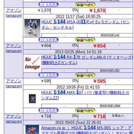
B00030EU9E
0%
-
アマゾン
￥1,670
￥1,670
(amazon)
2012 11/17 (Sat) 18:00:25
1
1
44
1
1
HGUC
/
MSA-00
[Ext] Ex-Sガンダム (ガン
ダム・センチネル)
-
B00030EUAI
0%
-
アマゾン
￥654
￥654
(amazon)
2013 02/25 (Mon) 14:51:19
1
1
44
1
HGUC
/
RX-
78 ガンダムMk-II (ティターンズ)
(機動戦士Zガンダム)
-
B00030EUB2
0%
-
アマゾン
￥595
￥595
(amazon)
2012 10/26 (Fri) 11:41:53
1
1
44
1
HGUC
/
AMX-
07 バウ (量産型) (機動戦士ガ
ンダムZZ)
-
B00030EUBM
0%
アマゾン
￥718
￥718
在庫あり。
(amazon)
2015 05/03 (Sun) 22:26:01
1
1
44
Amazon.co.jp ｜ HGUC
/
MS-06S シャア・ア
ズナブル専用ザクII (機動戦士ガンダム) ｜ ホビー 通