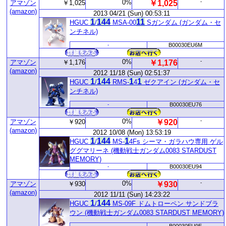
0%
-
アマゾン
￥1,025
￥1,025
(amazon)
2013 04/21 (Sun) 00:53:11
1
1
44
1
1
HGUC
/
MSA-00
Sガンダム (ガンダム・セ
ンチネル)
-
B00030EU6M
0%
-
アマゾン
￥1,176
￥1,176
(amazon)
2012 11/18 (Sun) 02:51:37
1
1
44
1
1
HGUC
/
RMS-
4
ゼクアイン (ガンダム・セ
ンチネル)
-
B00030EU76
0%
-
アマゾン
￥920
￥920
(amazon)
2012 10/08 (Mon) 13:53:19
1
1
44
1
HGUC
/
MS-
4Fs シーマ・ガラハウ専用 ゲル
ググマリーネ (機動戦士ガンダム0083 STARDUST
MEMORY)
-
B00030EU94
0%
-
アマゾン
￥930
￥930
(amazon)
2012 11/11 (Sun) 14:23:22
1
1
44
HGUC
/
MS-09F ドムトローペン サンドブラ
ウン (機動戦士ガンダム0083 STARDUST MEMORY)
-