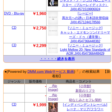
ジャスト・ア・ジゴロ HDニューマ
スター （ブルーレイディスク）
JAN:4571519906924
DVD・Blu-ray
￥1,960
[シービー]
異次元への誘い 日本語吹替収録
JAN:4571244178566
CD
￥2,750
[ソニー・ミュージック]
キャット・エドモンソン/ドリーマ
ーズ・ドゥ（通常盤）
JAN:4547366448382
CD
￥2,299
[ソニー・ミュージック]
Light Mellow 20- New Standards of
AOR JAN:4547366448429
・・・・・続きを表示
●(Powered by
DMM.com Webサービス 動画
)「」の検索結果 【新
着順】
ジャンル
販売価格
商品名・コメント
-
(No
[小学館]
Image)
新世のリブラ
-
(No
[小学館]
Image)
幼なじみとセフレ契約
CD
￥1,999
[インディペンデントレーベル]
レーナ・マリア/フラワー