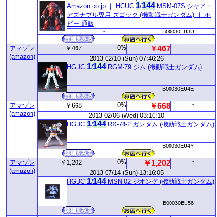
1
1
44
Amazon.co.jp ｜ HGUC
/
MSM-07S シャア・
アズナブル専用 ズゴック (機動戦士ガンダム) ｜ ホ
ビー 通販
-
B00030EU3U
0%
-
アマゾン
￥467
￥467
(amazon)
2013 02/10 (Sun) 07:46:26
1
1
44
HGUC
/
RGM-79 ジム (機動戦士ガンダム)
-
B00030EU4E
0%
-
アマゾン
￥668
￥668
(amazon)
2013 02/06 (Wed) 03:10:10
1
1
44
HGUC
/
RX-78-2 ガンダム (機動戦士ガンダム)
-
B00030EU4Y
0%
-
アマゾン
￥1,202
￥1,202
(amazon)
2013 07/14 (Sun) 13:16:05
1
1
44
HGUC
/
MSN-02 ジオング (機動戦士ガンダム)
-
B00030EU58