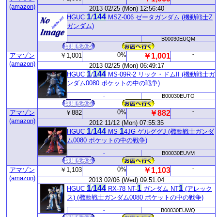
(amazon)
2013 02/25 (Mon) 12:56:40
1
1
44
HGUC
/
MSZ-006 ゼータガンダム (機動戦士Z
ガンダム)
-
B00030EUQM
0%
-
アマゾン
￥1,001
￥1,001
(amazon)
2013 02/25 (Mon) 06:49:17
1
1
44
HGUC
/
MS-09R-2 リック・ドムII (機動戦士ガ
ンダム0080 ポケットの中の戦争)
-
B00030EUTO
0%
-
アマゾン
￥882
￥882
(amazon)
2012 11/12 (Mon) 07:55:35
1
1
44
1
HGUC
/
MS-
4JG ゲルググJ (機動戦士ガンダ
ム0080 ポケットの中の戦争)
-
B00030EUVM
0%
-
アマゾン
￥1,103
￥1,103
(amazon)
2013 02/06 (Wed) 09:51:04
1
1
44
1
1
HGUC
/
RX-78 NT-
ガンダム NT
(アレック
ス) (機動戦士ガンダム0080 ポケットの中の戦争)
-
B00030EUWQ