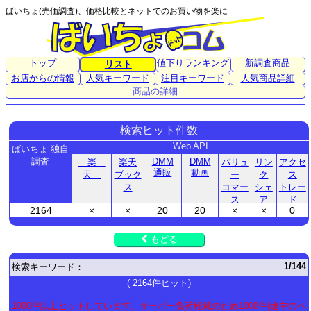
ばいちょ(売価調査)、価格比較とネットでのお買い物を楽に
トップ
値下りランキング
新調査商品
リスト
お店からの情報
人気キーワード
注目キーワード
人気商品詳細
商品の詳細
検索ヒット件数
Web API
ばいちょ 独自
調査
DMM
DMM
楽
楽天
バリュ
リン
アクセ
通販
動画
天
ブック
ー
ク
ス
ス
コマー
シェ
トレー
ス
ア
ド
2164
×
×
20
20
×
×
0
もどる
1/144
検索キーワード：
( 2164件ヒット)
1000件以上ヒットしています。サーバー負荷軽減のため1000件(途中のペ