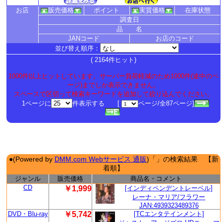
お店
販売価格
ポイント
実質価格
在庫状態
調査日
品 名
JANコード
お店のコード
並び替え順序：
( 2164件ヒット)
1000件以上ヒットしています。サーバー負荷軽減のため1000件(途中のペ
ージ)までしか表示できません。
スペースで区切って検索キーワードを追加して絞り込んでください。
1ページに
件表示する [
ページ/全87ページ]
●(Powered by
DMM.com Webサービス 通販
)「」の検索結果 【新
着順】
ジャンル
販売価格
商品名・コメント
CD
￥1,999
[インディペンデントレーベル]
レーナ・マリア/フラワー
JAN:4939323489376
DVD・Blu-ray
￥5,742
[TCエンタテインメント]