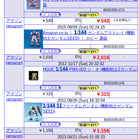
販
-
B00030EUCG
0%
アマゾン
￥549
￥549
1点在庫あり。
(amazon)
2015 08/09 (Sun) 02:24:15
1
1
44
Amazon.co.jp ｜
/
ガンダムアストレイ (機動
戦士ガンダムSEED) ｜ ホビー 通販
-
B00030EUDK
0%
-
アマゾン
￥2,016
￥2,016
(amazon)
2012 11/17 (Sat) 20:32:02
1
1
44
HGUC
/
PMX-003 ジ・オ (機動戦士Zガンダム)
-
B00030EUH6
0%
-
アマゾン
￥315
￥315
(amazon)
2012 08/26 (Sun) 18:32:04
1
1
44
1
1
/
フリーダムガンダム (機動戦士ガンダム
SEED)
-
B00030EUKS
0%
-
アマゾン
￥1,156
￥1,156
(amazon)
2013 04/21 (Sun) 01:05:33