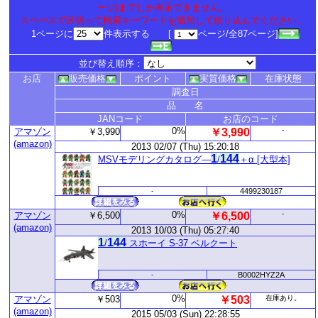
ージ)までしか表示できません。
スペースで区切って検索キーワードを追加して絞り込んでください。
1ページに
件表示する [
ページ/全87ページ]
並び替え順序：
お店
販売価格
ポイント
実質価格
在庫状態
調査日
品 名
JANコード
お店のコード
0%
-
アマゾン
￥3,990
￥3,990
(amazon)
2013 02/07 (Thu) 15:20:18
1
1
44
MSVモデリングカタログ―
/
＋α [大型本]
-
4499230187
0%
-
アマゾン
￥6,500
￥6,500
(amazon)
2013 10/03 (Thu) 05:27:40
1
1
44
/
スホーイ S-37 ベルクート
-
B0002HYZ2A
0%
アマゾン
￥503
￥503
在庫あり。
(amazon)
2015 05/03 (Sun) 22:28:55