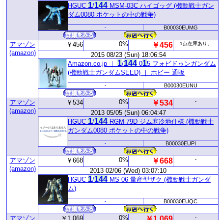
1
1
44
HGUC
/
MSM-03C ハイゴッグ (機動戦士ガン
ダム0080 ポケットの中の戦争)
-
B00030EUMG
0%
アマゾン
￥456
￥456
1点在庫あり。
(amazon)
2015 08/23 (Sun) 18:06:54
1
1
44
1
Amazon.co.jp ｜
/
0
5 フォビドゥンガンダム
(機動戦士ガンダムSEED) ｜ ホビー 通販
-
B00030EUNU
0%
-
アマゾン
￥534
￥534
(amazon)
2013 05/05 (Sun) 06:04:47
1
1
44
HGUC
/
RGM-79D ジム寒冷地仕様 (機動戦士
ガンダム0080 ポケットの中の戦争)
-
B00030EUPI
0%
-
アマゾン
￥668
￥668
(amazon)
2013 02/06 (Wed) 03:07:10
1
1
44
HGUC
/
MS-06 量産型ザク (機動戦士ガンダ
ム)
-
B00030EUQC
0%
-
アマゾン
￥1,069
￥1,069