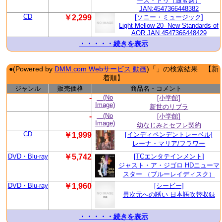
ーズ・ドゥ（通常盤）
JAN:4547366448382
CD
￥2,299
[ソニー・ミュージック]
Light Mellow 20- New Standards of
AOR JAN:4547366448429
・・・・・続きを表示
●(Powered by
DMM.com Webサービス 動画
)「」の検索結果 【新
着順】
ジャンル
販売価格
商品名・コメント
-
(No
[小学館]
Image)
新世のリブラ
-
(No
[小学館]
Image)
幼なじみとセフレ契約
CD
￥1,999
[インディペンデントレーベル]
レーナ・マリア/フラワー
DVD・Blu-ray
￥5,742
[TCエンタテインメント]
ジャスト・ア・ジゴロ HDニューマ
スター （ブルーレイディスク）
DVD・Blu-ray
￥1,960
[シービー]
異次元への誘い 日本語吹替収録
・・・・・続きを表示