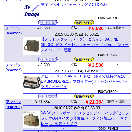
英字 メッセンジャーバッグ ACTION柄
-
B002BW0Z3C
0%
アマゾン
￥6,680
￥6,680
1点在庫あり。
(amazon)
2015 08/08 (Sat) 16:50:21
【メッセンジャーバッグ】 ダカイン DAKINE
MEDIC BAG メッセンジャー バッグ olive： シュー
ズ＆バッグ：通販
-
B002RE9SVO
0%
-
アマゾン
￥3,500
￥3,500
(amazon)
2012 11/13 (Tue) 19:35:10
アビレックス：AVIREX ドビー織りで独特の光沢
EMBROIDER(エンブロイダー)メッセンジャーバッ
グ S / ベージュ
-
B002WT5PD4
0%
アマゾン
￥21,384
￥21,384
通常1～3週間...
(amazon)
2016 01/27 (Wed) 02:53:03
3WAYツインポケットメッセンジャーバッグ/セミフ
ラップ/A4サイズ(6号帆布パラフィン加工/カーキグ
レー)： 家電・カメラ
-
B0034F9MLG