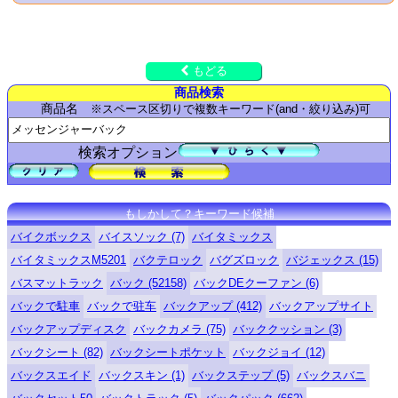
もどる
商品検索
商品名
※スペース区切りで複数キーワード(and・絞り込み)可
検索オプション
もしかして？キーワード候補
バイクボックス
バイスソック (7)
バイタミックス
バイタミックスM5201
バクテロック
バグズロック
バジェックス (15)
バスマットラック
バック (52158)
バックDEクーファン (6)
バックで駐車
バックで驻车
バックアップ (412)
バックアップサイト
バックアップディスク
バックカメラ (75)
バッククッション (3)
バックシート (82)
バックシートポケット
バックジョイ (12)
バックスエイド
バックスキン (1)
バックステップ (5)
バックスバニ