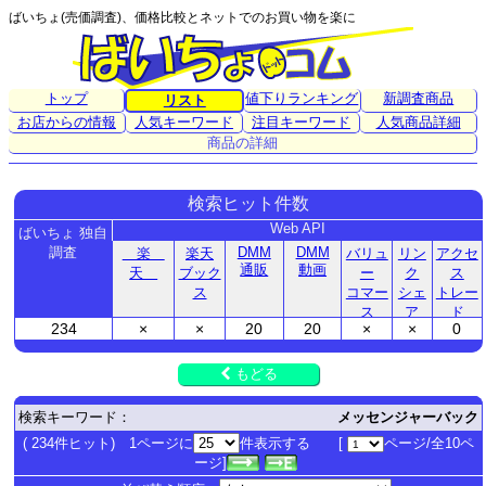
ばいちょ(売価調査)、価格比較とネットでのお買い物を楽に
トップ
値下りランキング
新調査商品
リスト
お店からの情報
人気キーワード
注目キーワード
人気商品詳細
商品の詳細
検索ヒット件数
Web API
ばいちょ 独自
調査
DMM
DMM
楽
楽天
バリュ
リン
アクセ
通販
動画
天
ブック
ー
ク
ス
ス
コマー
シェ
トレー
ス
ア
ド
234
×
×
20
20
×
×
0
もどる
検索キーワード：
メッセンジャーバック
( 234件ヒット) 1ページに
件表示する [
ページ/全10ペ
ージ]