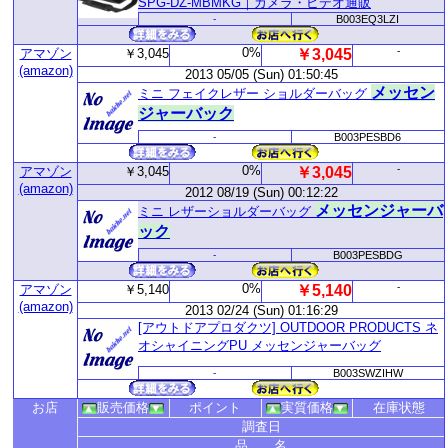
SPG-DZ-MBMKG｜カメラ・ビデオ通販
-
B003EQ3LZI
0%
-
アマゾン
￥3,045
￥3,045
(amazon)
2013 05/05 (Sun) 01:50:45
メッセン
ミニ フェイクレザー ショルダーバッグ
ジャーバック
-
B003PESBD6
0%
-
アマゾン
￥3,045
￥3,045
(amazon)
2012 08/19 (Sun) 00:12:22
メッセンジャーバ
ミニ レザーショルダーバッグ
ック
-
B003PESBDG
0%
-
アマゾン
￥5,140
￥5,140
(amazon)
2013 02/24 (Sun) 01:16:29
[アウトドアプロダクツ] OUTDOOR PRODUCTS ネ
オシャイニングPU メッセンジャーバッグ
-
B003SWZIHW
お店
販売価格
ポイント
実質価格
在庫状態
調査日
品 名