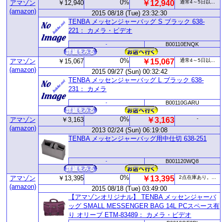
0%
アマゾン
￥12,940
￥12,940
通常4～5日以...
(amazon)
2015 08/18 (Tue) 23:32:30
TENBA メッセンジャーバッグ S ブラック 638-
221： カメラ・ビデオ
-
B00110ENQK
0%
アマゾン
￥15,067
￥15,067
通常4～5日以...
(amazon)
2015 09/27 (Sun) 00:32:42
TENBA メッセンジャーバッグ L ブラック 638-
231： カメラ
-
B00110GARU
0%
-
アマゾン
￥3,163
￥3,163
(amazon)
2013 02/24 (Sun) 06:19:08
TENBA メッセンジャーバッグ用中仕切 638-251
-
B001120WQ8
0%
アマゾン
￥13,395
￥13,395
2点在庫あり。...
(amazon)
2015 08/18 (Tue) 03:49:00
【アマゾンオリジナル】 TENBA メッセンジャーバ
ッグ SMALL MESSENGER BAG 14L PCスペース有
り オリーブ ETM-83489： カメラ・ビデオ