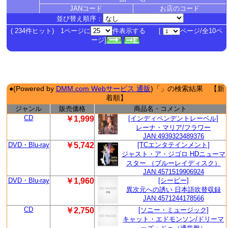
JANコード
お店のコード
並び替え順序：
( 234件ヒット) 1ページに
件表示する [
ページ/全10ペ
ージ]
●(Powered by
DMM.com Webサービス 通販
)「」の検索結果 【新
着順】
ジャンル
販売価格
商品名・コメント
CD
￥1,999
[インディペンデントレーベル]
レーナ・マリア/フラワー
JAN:4939323489376
DVD・Blu-ray
￥5,742
[TCエンタテインメント]
ジャスト・ア・ジゴロ HDニューマ
スター （ブルーレイディスク）
JAN:4571519906924
DVD・Blu-ray
￥1,960
[シービー]
異次元への誘い 日本語吹替収録
JAN:4571244178566
CD
￥2,750
[ソニー・ミュージック]
キャット・エドモンソン/ドリーマ