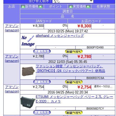
並び替え順序：
お店
販売価格
ポイント
実質価格
在庫状態
調査日
品 名
JANコード
お店のコード
0%
-
アマゾン
￥8,300
￥8,300
(amazon)
2013 02/25 (Mon) 19:27:42
allerhand メッセンジャーバッグ
-
B000PYD490
0%
-
アマゾン
￥2,780
￥2,780
(amazon)
2012 11/03 (Sat) 05:35:45
ファッション雑貨『メッセンジャーバッグ』
【ROTHCO】/24《ジャックバウアー》使用品
-
B000RD7C6A
0%
アマゾン
￥2,754
￥2,754
通常4～5日以...
(amazon)
2016 04/25 (Mon) 02:20:34
ETSUMI メッセンジャーバッグ ベリー 2.7L グレー
E-3320： カメラ
-
B000S6D7CY