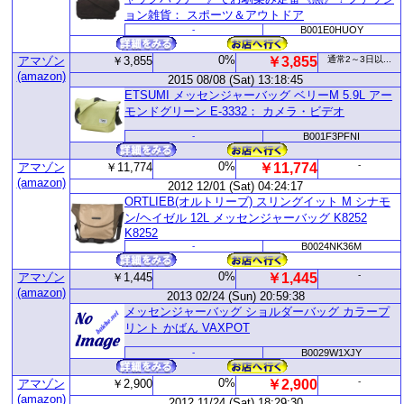
ョン雑貨： スポーツ＆アウトドア
-
B001E0HUOY
0%
アマゾン
￥3,855
￥3,855
通常2～3日以...
(amazon)
2015 08/08 (Sat) 13:18:45
ETSUMI メッセンジャーバッグ ベリーM 5.9L アー
モンドグリーン E-3332： カメラ・ビデオ
-
B001F3PFNI
0%
-
アマゾン
￥11,774
￥11,774
(amazon)
2012 12/01 (Sat) 04:24:17
ORTLIEB(オルトリーブ) スリングイット M シナモ
ン/ヘイゼル 12L メッセンジャーバッグ K8252
K8252
-
B0024NK36M
0%
-
アマゾン
￥1,445
￥1,445
(amazon)
2013 02/24 (Sun) 20:59:38
メッセンジャーバッグ ショルダーバッグ カラープ
リント かばん VAXPOT
-
B0029W1XJY
0%
-
アマゾン
￥2,900
￥2,900
(amazon)
2012 11/24 (Sat) 18:29:30