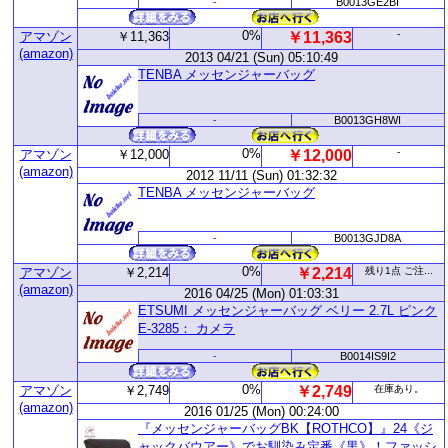
-
B0013GE2BI
0%
-
アマゾン
￥11,363
￥11,363
(amazon)
2013 04/21 (Sun) 05:10:49
TENBA メッセンジャーバッグ
-
B0013GH8WI
0%
-
アマゾン
￥12,000
￥12,000
(amazon)
2012 11/11 (Sun) 01:32:32
TENBA メッセンジャーバッグ
-
B0013GJD8A
0%
アマゾン
￥2,214
￥2,214
残り1点 ご注...
(amazon)
2016 04/25 (Mon) 01:03:31
ETSUMI メッセンジャーバッグ ベリー 2.7L ピンク
E-3285： カメラ
-
B0014IS9I2
0%
アマゾン
￥2,749
￥2,749
在庫あり。
(amazon)
2016 01/25 (Mon) 00:24:00
『メッセンジャーバッグBK【ROTHCO】』24《ジ
ャックバウアー》でお馴染み定番《黒》！ファッシ