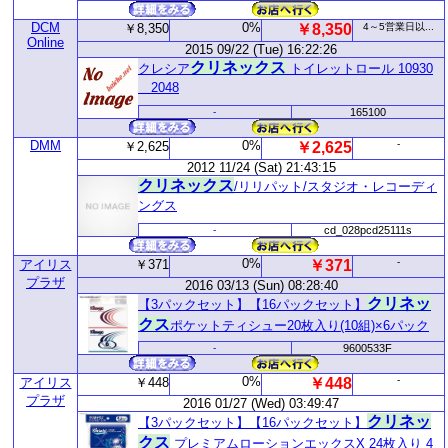
DCM
0%
￥8,350
￥8,350
4～5営業日以...
Online
2015 09/22 (Tue) 16:22:26
クリネックス
クレシア
トイレットロール 10930
＿2048
-
165100
DMM
0%
-
￥2,625
￥2,625
2012 11/24 (Sat) 21:43:15
クリネックス
/リリパット/スタジオ・レコーディ
ングス
-
cd_028pcd25111s
0%
-
アイリス
￥371
￥371
プラザ
2016 03/13 (Sun) 08:28:40
クリネッ
【3パックセット】【16パックセット】
クス
ポケットティシュー20枚入り(10組)×6パック
-
9600533F
0%
-
アイリス
￥448
￥448
プラザ
2016 01/27 (Wed) 03:49:47
クリネッ
【3パックセット】【16パックセット】
クス
プレミアムローションエックスX 24枚入り 4