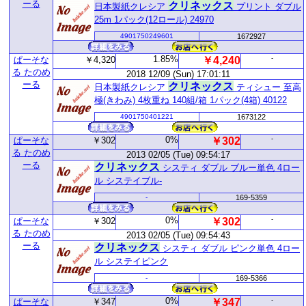
ーる
クリネックス
日本製紙クレシア
プリント ダブル
25m 1パック(12ロール) 24970
4901750249601
1672927
1.85%
-
ぱーそな
￥4,320
￥4,240
る たのめ
2018 12/09 (Sun) 17:01:11
ーる
クリネックス
日本製紙クレシア
ティシュー 至高
極(きわみ) 4枚重ね 140組/箱 1パック(4箱) 40122
4901750401221
1673122
0%
-
ぱーそな
￥302
￥302
る たのめ
2013 02/05 (Tue) 09:54:17
ーる
クリネックス
システィ ダブル ブルー単色 4ロー
ル システイブル-
-
169-5359
0%
-
ぱーそな
￥302
￥302
る たのめ
2013 02/05 (Tue) 09:54:43
ーる
クリネックス
システィ ダブル ピンク単色 4ロー
ル システイピンク
-
169-5366
0%
-
ぱーそな
￥347
￥347