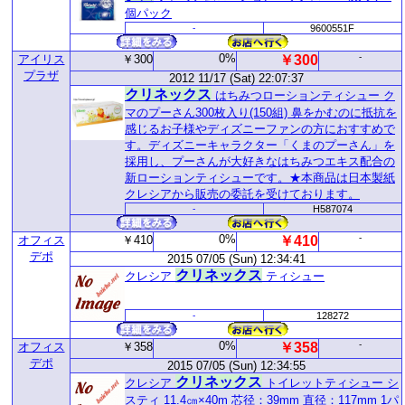
個パック
-
9600551F
0%
-
アイリス
￥300
￥300
プラザ
2012 11/17 (Sat) 22:07:37
クリネックス
はちみつローションティシュー ク
マのプーさん300枚入り(150組) 鼻をかむのに抵抗を
感じるお子様やディズニーファンの方におすすめで
す。ディズニーキャラクター「くまのプーさん」を
採用し、プーさんが大好きなはちみつエキス配合の
新ローションティシューです。★本商品は日本製紙
クレシアから販売の委託を受けております。
-
H587074
0%
-
オフィス
￥410
￥410
デポ
2015 07/05 (Sun) 12:34:41
クリネックス
クレシア
ティシュー
-
128272
0%
-
オフィス
￥358
￥358
デポ
2015 07/05 (Sun) 12:34:55
クリネックス
クレシア
トイレットティシュー シ
スティ 11.4㎝×40m 芯径：39mm 直径：117mm 1パ