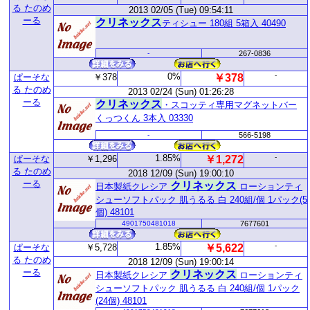
る たのめ
2013 02/05 (Tue) 09:54:11
ーる
クリネックス
ティシュー 180組 5箱入 40490
-
267-0836
0%
-
ぱーそな
￥378
￥378
る たのめ
2013 02/24 (Sun) 01:26:28
ーる
クリネックス
・スコッティ専用マグネットバー
くっつくん 3本入 03330
-
566-5198
1.85%
-
ぱーそな
￥1,296
￥1,272
る たのめ
2018 12/09 (Sun) 19:00:10
ーる
クリネックス
日本製紙クレシア
ローションティ
シューソフトパック 肌うるる 白 240組/個 1パック(5
個) 48101
4901750481018
7677601
1.85%
-
ぱーそな
￥5,728
￥5,622
る たのめ
2018 12/09 (Sun) 19:00:14
ーる
クリネックス
日本製紙クレシア
ローションティ
シューソフトパック 肌うるる 白 240組/個 1パック
(24個) 48101