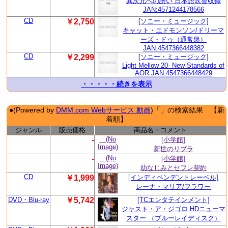
異次元への誘い 日本語吹替収録
JAN:4571244178566
CD
￥2,750
[ソニー・ミュージック]
キャット・エドモンソン/ドリーマ
ーズ・ドゥ（通常盤）
JAN:4547366448382
CD
￥2,299
[ソニー・ミュージック]
Light Mellow 20- New Standards of
AOR JAN:4547366448429
・・・・・続きを表示
●(Powered by
DMM.com Webサービス 動画
)「」の検索結果 【新
着順】
ジャンル
販売価格
商品名・コメント
-
(No
[小学館]
Image)
新世のリブラ
-
(No
[小学館]
Image)
幼なじみとセフレ契約
CD
￥1,999
[インディペンデントレーベル]
レーナ・マリア/フラワー
DVD・Blu-ray
￥5,742
[TCエンタテインメント]
ジャスト・ア・ジゴロ HDニューマ
スター （ブルーレイディスク）