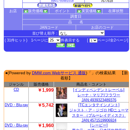
4901750481018
7677618
お店
販売価格
ポイント
実質価格
在庫状態
調査日
品 名
JANコード
お店のコード
並び替え順序：
( 31件ヒット) 1ページに
件表示する [
ページ/全2ページ]
●(Powered by
DMM.com Webサービス 通販
)「」の検索結果 【新
着順】
ジャンル
販売価格
商品名・コメント
CD
￥1,999
[インディペンデントレーベル]
レーナ・マリア/フラワー
JAN:4939323489376
DVD・Blu-ray
￥5,742
[TCエンタテインメント]
ジャスト・ア・ジゴロ HDニューマ
スター （ブルーレイディスク）
JAN:4571519906924
DVD・Blu-ray
￥1,960
[シービー]