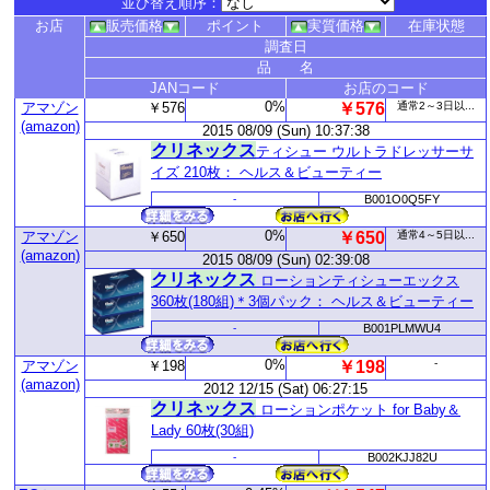
並び替え順序：
お店
販売価格
ポイント
実質価格
在庫状態
調査日
品 名
JANコード
お店のコード
0%
アマゾン
￥576
￥576
通常2～3日以...
(amazon)
2015 08/09 (Sun) 10:37:38
クリネックス
ティシュー ウルトラドレッサーサ
イズ 210枚： ヘルス＆ビューティー
-
B001O0Q5FY
0%
アマゾン
￥650
￥650
通常4～5日以...
(amazon)
2015 08/09 (Sun) 02:39:08
クリネックス
ローションティシューエックス
360枚(180組)＊3個パック： ヘルス＆ビューティー
-
B001PLMWU4
0%
-
アマゾン
￥198
￥198
(amazon)
2012 12/15 (Sat) 06:27:15
クリネックス
ローションポケット for Baby＆
Lady 60枚(30組)
-
B002KJJ82U