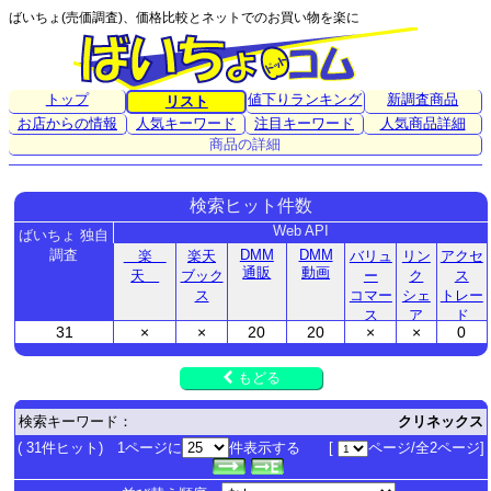
ばいちょ(売価調査)、価格比較とネットでのお買い物を楽に
トップ
値下りランキング
新調査商品
リスト
お店からの情報
人気キーワード
注目キーワード
人気商品詳細
商品の詳細
検索ヒット件数
Web API
ばいちょ 独自
調査
DMM
DMM
楽
楽天
バリュ
リン
アクセ
通販
動画
天
ブック
ー
ク
ス
ス
コマー
シェ
トレー
ス
ア
ド
31
×
×
20
20
×
×
0
もどる
検索キーワード：
クリネックス
( 31件ヒット) 1ページに
件表示する [
ページ/全2ページ]