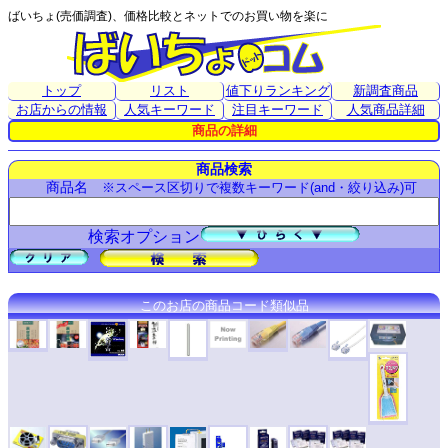
ばいちょ(売価調査)、価格比較とネットでのお買い物を楽に
トップ
リスト
値下りランキング
新調査商品
お店からの情報
人気キーワード
注目キーワード
人気商品詳細
商品の詳細
商品検索
商品名
※スペース区切りで複数キーワード(and・絞り込み)可
検索オプション
このお店の商品コード類似品