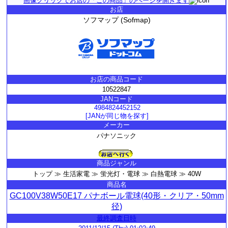
画像クリックでお店の「この商品」のページを開きます
お店
ソフマップ (Sofmap)
お店の商品コード
10522847
JANコード
4984824452152
[JANが同じ物を探す]
メーカー
パナソニック
商品ジャンル
トップ ≫ 生活家電 ≫ 蛍光灯・電球 ≫ 白熱電球 ≫ 40W
商品名
GC100V38W50E17 パナボール電球(40形・クリア・50mm
径)
最終調査日時