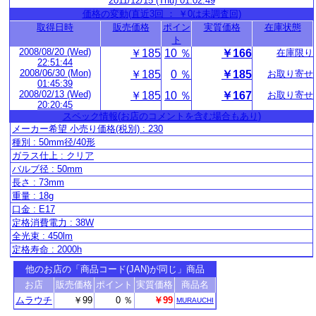
2011/12/15 (Thu) 01:02:49
価格の変動(直近3回 ： ￥0は未調査回)
取得日時
販売価格
ポイン
実質価格
在庫状態
ト
2008/08/20 (Wed)
￥185
10 ％
￥166
在庫限り
22:51:44
2008/06/30 (Mon)
￥185
0 ％
￥185
お取り寄せ
01:45:39
2008/02/13 (Wed)
￥185
10 ％
￥167
お取り寄せ
20:20:45
スペック情報(お店のコメントを含む場合もあり)
メーカー希望 小売り価格(税別) : 230
種別 : 50mm径/40形
ガラス仕上 : クリア
バルブ径 : 50mm
長さ : 73mm
重量 : 18g
口金 : E17
定格消費電力 : 38W
全光束 : 450lm
定格寿命 : 2000h
他のお店の「商品コード(JAN)が同じ」商品
お店
販売価格
ポイント
実質価格
商品名
ムラウチ
￥99
0 ％
￥99
MURAUCHI