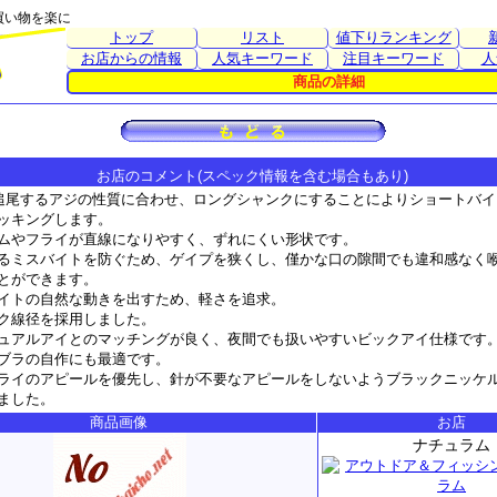
買い物を楽に
トップ
リスト
値下りランキング
お店からの情報
人気キーワード
注目キーワード
人
商品の詳細
お店のコメント(スペック情報を含む場合もあり)
追尾するアジの性質に合わせ、ロングシャンクにすることによりショートバイ
ッキングします。
ムやフライが直線になりやすく、ずれにくい形状です。
るミスバイトを防ぐため、ゲイプを狭くし、僅かな口の隙間でも違和感なく
とができます。
イトの自然な動きを出すため、軽さを追求。
ク線径を採用しました。
ュアルアイとのマッチングが良く、夜間でも扱いやすいビックアイ仕様です
ブラの自作にも最適です。
ライのアピールを優先し、針が不要なアピールをしないようブラックニッケ
ました。
商品画像
お店
ナチュラム