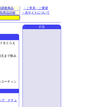
新調査商品
・ご意見・ご要望
気商品詳細
・当サイトについて
広告
トをとらえ
喉元まで飲み
。
ルコーティン