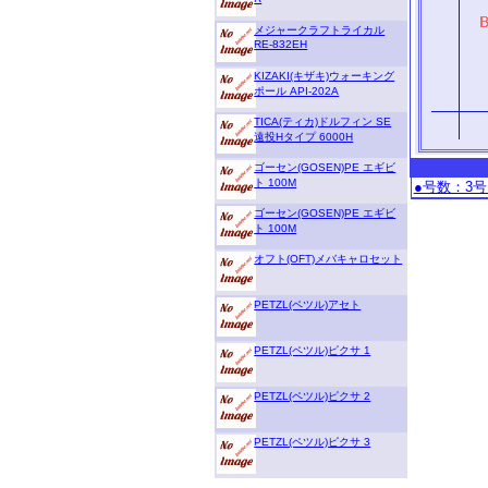
メジャークラフトライカル
RE-832EH
KIZAKI(キザキ)ウォーキング
ポール API-202A
TICA(ティカ)ドルフィン SE
遠投Hタイプ 6000H
ゴーセン(GOSEN)PE エギビ
ト 100M
●号数：3号
ゴーセン(GOSEN)PE エギビ
ト 100M
オフト(OFT)メバキャロセット
PETZL(ペツル)アセト
PETZL(ペツル)ピクサ 1
PETZL(ペツル)ピクサ 2
PETZL(ペツル)ピクサ 3