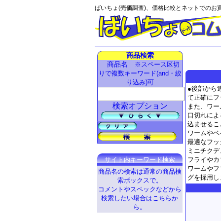
ばいちょ(売価調査)、価格比較とネットでのお
商品検索
商品名
※スペース区切
りで複数キーワード(and・絞
り込み)可
●後部から
て正確にフ
検索オプション
また、ワー
口切れによ
込ませるこ
ワームやベ
最適なフッ
ミニチクデ
フライやカ
サイト内キーワード検索
ワームやフ
商品名の検索は通常の商品検
グを採用し
索ボックスで。
コメントやスペックなどから
検索したい場合はこちらか
ら。