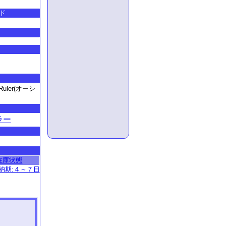
ド
ler(オーシ
ラー
在庫状態
納期:４～７日