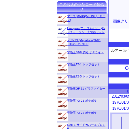
このお店の商品コード類似
品
マーズ(MARS)ALONE(アロー
ン)
画像クリ
Energizer(エナジャイザー)15
分チャージャー充電器セット
メガバス(Megabass)X-80
TRICK DARTER
ルアー ≫
冒険王ST-8 調光 サテライト
冒険王TZ-1 トップゼット
O
冒険王TZ-5 トップゼット
冒険王GF-21 グラファイター
2012/03/0
冒険王PO-23 ポラポラ
1970/01/0
1970/01/0
冒険王PO-28 ポラポラ
CAR-1 サイドカバーエプロン
R