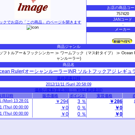
お店の商品コー
757420
JANコード
ックでお店の「この商品」のページを開きます
-
メーカー
商品ジャンル
 ソフトルアー＆フックシンカー ≫ ワームフック（マス針タイプ） ≫ Ocean Ru
ャンルーラー)
商品名
cean Ruler(オーシャンルーラー)NR ソルトフックアジ レギュ
最終調査日時
2012/11/11 (Sun) 20:58:09
価格の変動(直近3回 ： ￥0は未調査回)
取得日時
販売価格
ポイント
実質価格
5 (Mon) 13:28:01
￥294
3 ％
￥286
1 (Thu) 00:00:00
￥0
0 ％
￥0
1 (Thu) 00:00:00
￥0
0 ％
￥0