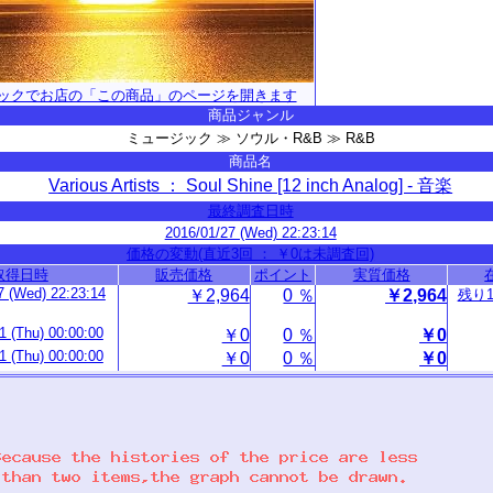
ックでお店の「この商品」のページを開きます
商品ジャンル
ミュージック ≫ ソウル・R&B ≫ R&B
商品名
Various Artists ： Soul Shine [12 inch Analog] - 音楽
最終調査日時
2016/01/27 (Wed) 22:23:14
価格の変動(直近3回 ： ￥0は未調査回)
取得日時
販売価格
ポイント
実質価格
7 (Wed) 22:23:14
￥2,964
0 ％
￥2,964
残り
1 (Thu) 00:00:00
￥0
0 ％
￥0
1 (Thu) 00:00:00
￥0
0 ％
￥0