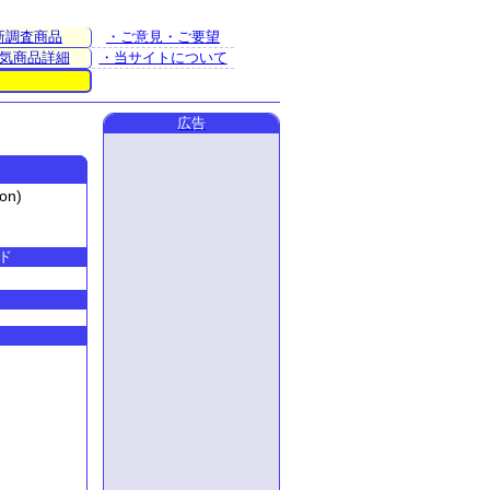
新調査商品
・ご意見・ご要望
気商品詳細
・当サイトについて
広告
on)
ド
C