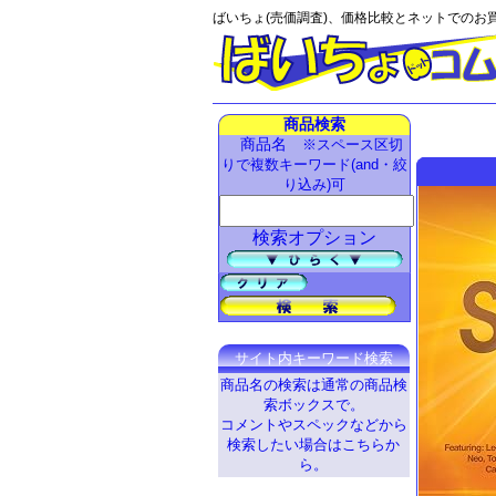
ばいちょ(売価調査)、価格比較とネットでのお
商品検索
商品名
※スペース区切
りで複数キーワード(and・絞
り込み)可
検索オプション
サイト内キーワード検索
商品名の検索は通常の商品検
索ボックスで。
コメントやスペックなどから
検索したい場合はこちらか
ら。