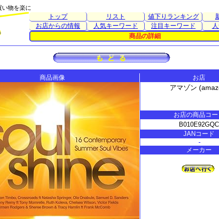
買い物を楽に
トップ
リスト
値下りランキング
お店からの情報
人気キーワード
注目キーワード
人
商品の詳細
商品画像
お店
アマゾン (amaz
お店の商品コー
B010E92GQ
JANコード
-
メーカー