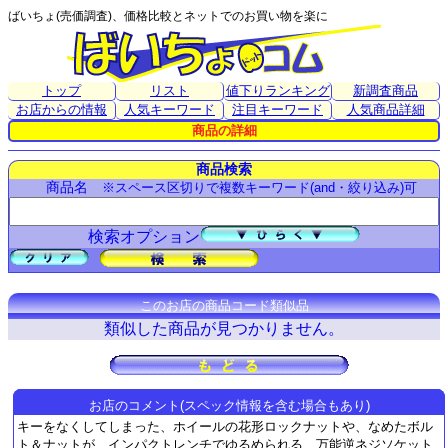
ばいちょ(売価調査)、価格比較とネットでのお買い物を楽に
トップ
リスト
値下りランキング
新調査商品
お店からの情報
人気キーワード
注目キーワード
人気商品詳細
商品の詳細
商品検索
商品名
※スペース区切りで複数キーワード(and・絞り込み)可
検索オプション
このお店の商品コード類似品
類似した商品が見つかりません。
お店のコメント(スペック情報を含む場合もあり)
キーをなくしてしまった、ホイールの花形ロックナットや、なめたボル
ト＆ナットが、インパクトレンチでゆるめられる、万能逆ネジソケット