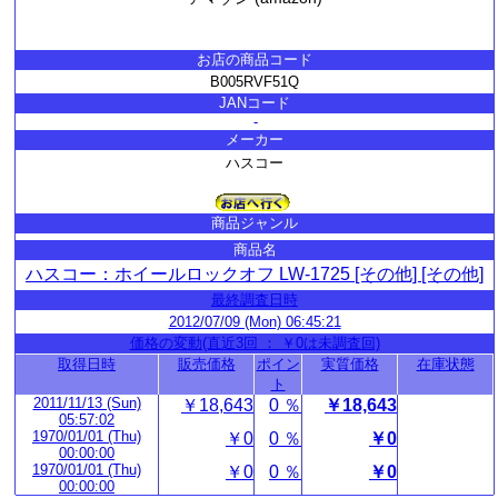
お店の商品コード
B005RVF51Q
JANコード
-
メーカー
ハスコー
商品ジャンル
商品名
ハスコー：ホイールロックオフ LW-1725 [その他] [その他]
最終調査日時
2012/07/09 (Mon) 06:45:21
価格の変動(直近3回 ： ￥0は未調査回)
取得日時
販売価格
ポイン
実質価格
在庫状態
ト
2011/11/13 (Sun)
￥18,643
0 ％
￥18,643
05:57:02
1970/01/01 (Thu)
￥0
0 ％
￥0
00:00:00
1970/01/01 (Thu)
￥0
0 ％
￥0
00:00:00