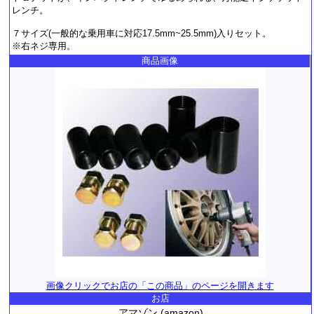
レンチ。
７サイズ(一般的な乗用車に対応17.5mm~25.5mm)入りセット。
※右ネジ専用。
商品画像
画像クリックでお店の「この商品」のページを開きます
お店
アマゾン (amazon)