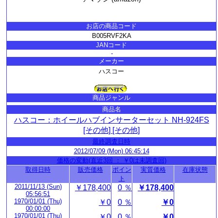
お店の商品コード
B005RVF2KA
JANコード
-
メーカー
ハスコー
商品ジャンル
商品名
ハスコー：ホイールハブインサーターセット NH-924FS
[その他] [その他]
最終調査日時
2012/07/09 (Mon) 06:45:14
価格の変動(直近3回 ： ￥0は未調査回)
取得日時
販売価格
ポイン
実質価格
在庫状態
ト
2011/11/13 (Sun)
￥178,400
0 ％
￥178,400
05:56:51
1970/01/01 (Thu)
￥0
0 ％
￥0
00:00:00
1970/01/01 (Thu)
￥0
0 ％
￥0