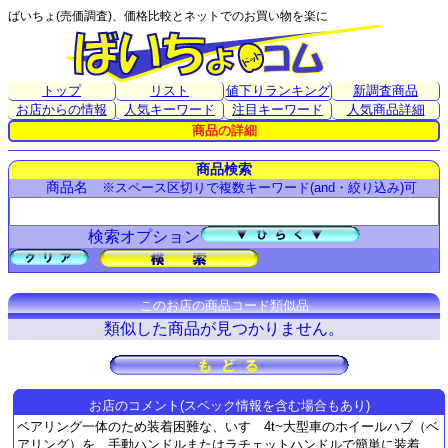
ばいちょ(売価調査)、価格比較とネットでのお買い物を楽に
トップ
リスト
値下りランキング
新調査商品
お店からの情報
人気キーワード
注目キーワード
人気商品詳細
商品の詳細
商品検索
商品名
※スペース区切りで複数キーワード(and・絞り込み)可
検索オプション
このお店の商品コード類似品
類似した商品が見つかりません。
お店のコメント(スペック情報を含む場合もあり)
ベアリング一体のため装着困難な、いすゞ4t~大型車のホイールハブ（ベ
アリング）を、手動ハンドルまたはラチェットハンドルで簡単に装着