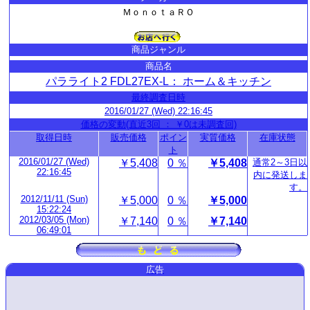
ＭｏｎｏｔａＲＯ
商品ジャンル
商品名
パラライト2 FDL27EX-L： ホーム＆キッチン
最終調査日時
2016/01/27 (Wed) 22:16:45
価格の変動(直近3回 ： ￥0は未調査回)
取得日時
販売価格
ポイン
実質価格
在庫状態
ト
2016/01/27 (Wed)
￥5,408
0 ％
￥5,408
通常2～3日以
22:16:45
内に発送しま
す。
2012/11/11 (Sun)
￥5,000
0 ％
￥5,000
15:22:24
2012/03/05 (Mon)
￥7,140
0 ％
￥7,140
06:49:01
広告