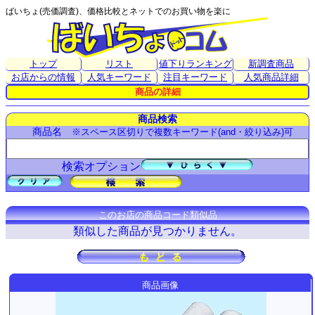
ばいちょ(売価調査)、価格比較とネットでのお買い物を楽に
トップ
リスト
値下りランキング
新調査商品
お店からの情報
人気キーワード
注目キーワード
人気商品詳細
商品の詳細
商品検索
商品名
※スペース区切りで複数キーワード(and・絞り込み)可
検索オプション
このお店の商品コード類似品
類似した商品が見つかりません。
商品画像