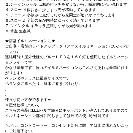
２.シーケンシャル 点滅のピッチを変えながら、断続的に光が流れます
４.スロー ４個おきに少しずつ光が移動していきます
５.チェース 小刻みに点灯しながら光同士が追いかけまわします
６.スロー２ 全部の光が同時にゆっくり消えていきます
７.ツインクル キラキラ点滅しながら光が流れます
８.常点 無点滅
★店舗イルミネーションに★
ご自宅・店舗のライトアップ・クリスマスイルミネーションにいかがで
しょう♪
連結可能！屋外仕様のブルーＬＥＤを１６０灯も使用したイルミネーシ
ョンライトです！
かなり豪華です！憧れのイルミネーションもこれさえあれば豪華に仕上
がります♪
ベランダやテラスに最適サイズです♪
ベランダに飾ったり、庭木に巻きつけたり。
。
。
様々な使い方ができますｗ
※屋外仕様について
こちらの商品はLEDバルブ部分にホットボンドが注入してありますので
イルミネーション部分に関しましては外での使用が可能です。
ただし、コントローラー、コンセント部分に関しては水に濡れないよう
にご注意下さい。