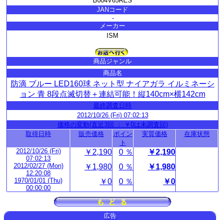
B004V65RES
JANコード
-
メーカー
ISM
商品ジャンル
商品名
防滴 ブルー LED160球 ネット型 ナイアガラ イルミネーシ
ョン 青 8段点滅切替＋連結可能！縦140cm×横142cm
最終調査日時
2012/10/26 (Fri) 07:02:13
価格の変動(直近3回 ： ￥0は未調査回)
取得日時
販売価格
ポイン
実質価格
在庫状態
ト
2012/10/26 (Fri)
￥2,190
0 ％
￥2,190
07:02:13
2012/02/27 (Mon)
￥1,980
0 ％
￥1,980
12:20:08
1970/01/01 (Thu)
￥0
0 ％
￥0
00:00:00
広告