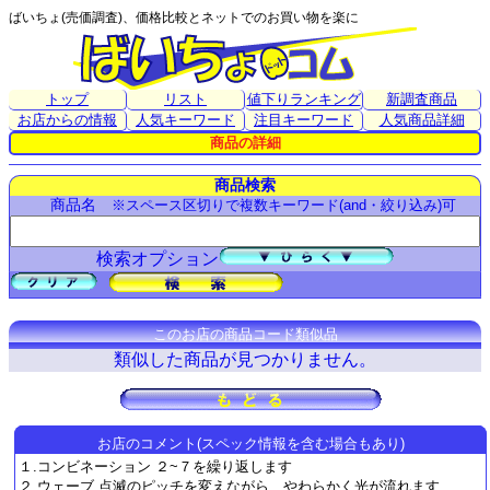
ばいちょ(売価調査)、価格比較とネットでのお買い物を楽に
トップ
リスト
値下りランキング
新調査商品
お店からの情報
人気キーワード
注目キーワード
人気商品詳細
商品の詳細
商品検索
商品名
※スペース区切りで複数キーワード(and・絞り込み)可
検索オプション
このお店の商品コード類似品
類似した商品が見つかりません。
お店のコメント(スペック情報を含む場合もあり)
１.コンビネーション ２~７を繰り返します
２.ウェーブ 点滅のピッチを変えながら、やわらかく光が流れます