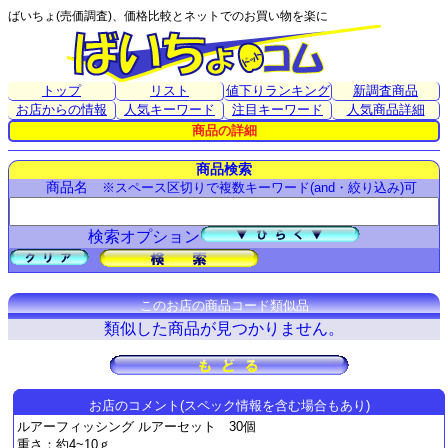
ばいちょ(売価調査)、価格比較とネットでのお買い物を楽に
トップ
リスト
値下りランキング
新調査商品
お店からの情報
人気キーワード
注目キーワード
人気商品詳細
商品の詳細
商品検索
商品名
※スペース区切りで複数キーワード(and・絞り込み)可
検索オプション
このお店の商品コード類似品
類似した商品が見つかりません。
お店のコメント(スペック情報を含む場合もあり)
ルアーフィッシング ルアーセット 30個
重さ：約4~10ｇ