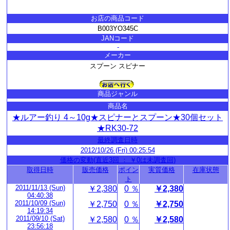
お店の商品コード
B003YO345C
JANコード
-
メーカー
スプーン スピナー
商品ジャンル
商品名
★ルアー釣り 4～10g★スピナーとスプーン★30個セット
★RK30-72
最終調査日時
2012/10/26 (Fri) 00:25:54
価格の変動(直近3回 ： ￥0は未調査回)
取得日時
販売価格
ポイン
実質価格
在庫状態
ト
2011/11/13 (Sun)
￥2,380
0 ％
￥2,380
04:40:38
2011/10/09 (Sun)
￥2,750
0 ％
￥2,750
14:19:34
2011/09/10 (Sat)
￥2,580
0 ％
￥2,580
23:56:18