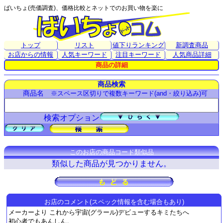
ばいちょ(売価調査)、価格比較とネットでのお買い物を楽に
トップ
リスト
値下りランキング
新調査商品
お店からの情報
人気キーワード
注目キーワード
人気商品詳細
商品の詳細
商品検索
商品名
※スペース区切りで複数キーワード(and・絞り込み)可
検索オプション
このお店の商品コード類似品
類似した商品が見つかりません。
お店のコメント(スペック情報を含む場合もあり)
メーカーより これから宇宙(グラール)デビューするキミたちへ
初心者でもあんしん。