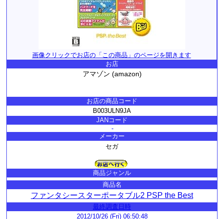
画像クリックでお店の「この商品」のページを開きます
お店
アマゾン (amazon)
お店の商品コード
B003ULN9JA
JANコード
-
メーカー
セガ
商品ジャンル
商品名
ファンタシースターポータブル2 PSP the Best
最終調査日時
2012/10/26 (Fri) 06:50:48