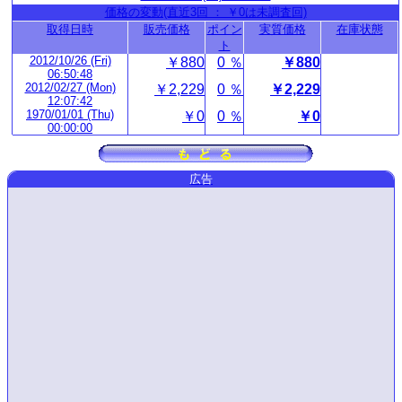
価格の変動(直近3回 ： ￥0は未調査回)
取得日時
販売価格
ポイン
実質価格
在庫状態
ト
2012/10/26 (Fri)
￥880
0 ％
￥880
06:50:48
2012/02/27 (Mon)
￥2,229
0 ％
￥2,229
12:07:42
1970/01/01 (Thu)
￥0
0 ％
￥0
00:00:00
広告