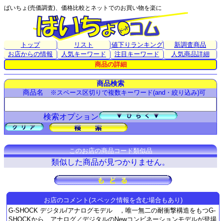
ばいちょ(売価調査)、価格比較とネットでのお買い物を楽に
トップ
リスト
値下りランキング
新調査商品
お店からの情報
人気キーワード
注目キーワード
人気商品詳細
商品の詳細
商品検索
商品名
※スペース区切りで複数キーワード(and・絞り込み)可
検索オプション
このお店の商品コード類似品
類似した商品が見つかりません。
お店のコメント(スペック情報を含む場合もあり)
G-SHOCK デジタル/アナログモデル ，唯一無二の耐衝撃構造をもつG-
SHOCKから、アナログ／デジタルのNewコンビネーションモデルが登場