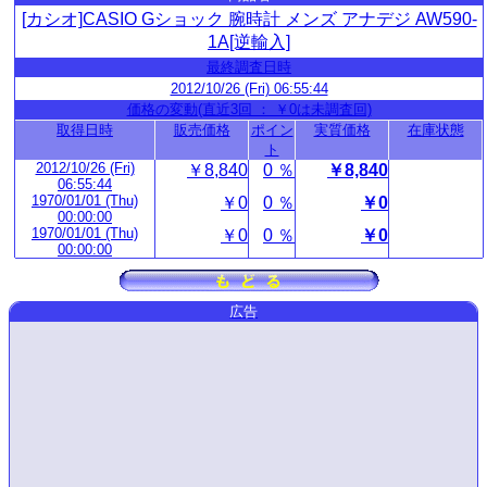
[カシオ]CASIO Gショック 腕時計 メンズ アナデジ AW590-
1A[逆輸入]
最終調査日時
2012/10/26 (Fri) 06:55:44
価格の変動(直近3回 ： ￥0は未調査回)
取得日時
販売価格
ポイン
実質価格
在庫状態
ト
2012/10/26 (Fri)
￥8,840
0 ％
￥8,840
06:55:44
1970/01/01 (Thu)
￥0
0 ％
￥0
00:00:00
1970/01/01 (Thu)
￥0
0 ％
￥0
00:00:00
広告