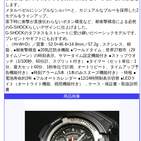
します。
メタルベゼルにシンプルなシルバーと、カジュアルなブルーを採用した2
モデルをラインアップ。
落下時に衝撃が直接伝わらないボタン構造など、耐衝撃構造による必然
のG-SHOCKらしいデザインに仕上げました。
G-SHOCKのタフネスをストレートに受け継いだベーシックモデルです。
プレゼントやギフトにもおすすめ。
，（H×W×D）／質量：52.0×46.4×14.9mm／57.2g，ステンレス、樹
脂，●耐衝撃構造 ●20気圧防水機能 ●ワールドタイム：世界27都市（29
タイムゾーン）の時刻表示、サマータイム設定機能付き ●ストップウオ
ッチ（1/100秒、60分計、スプリット付き） ●タイマー（セット単位：1
分、最大セット60分、1秒単位で計測、オートリピート、タイムアップ予
告機能付き） ●時刻アラーム5本（1本のみスヌーズ機能付き）・時報 ●
電池寿命約3年 ●フルオートカレンダー ●12/24時間制表示切替 ●LEDラ
イト（オートライト機能、残照機能付き） ，ケース・保証書・取扱説明
書
商品画像