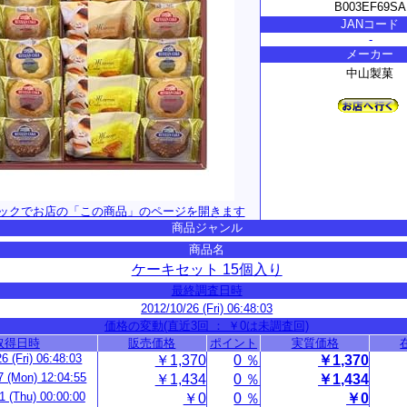
B003EF69SA
JANコード
-
メーカー
中山製菓
ックでお店の「この商品」のページを開きます
商品ジャンル
商品名
ケーキセット 15個入り
最終調査日時
2012/10/26 (Fri) 06:48:03
価格の変動(直近3回 ： ￥0は未調査回)
取得日時
販売価格
ポイント
実質価格
6 (Fri) 06:48:03
￥1,370
0 ％
￥1,370
7 (Mon) 12:04:55
￥1,434
0 ％
￥1,434
1 (Thu) 00:00:00
￥0
0 ％
￥0