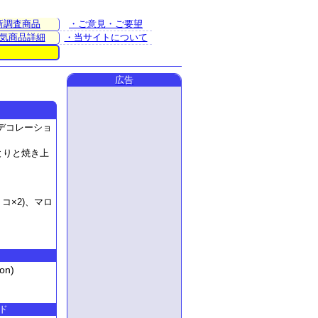
新調査商品
・ご意見・ご要望
気商品詳細
・当サイトについて
広告
デコレーショ
とりと焼き上
コ×2)、マロ
on)
ド