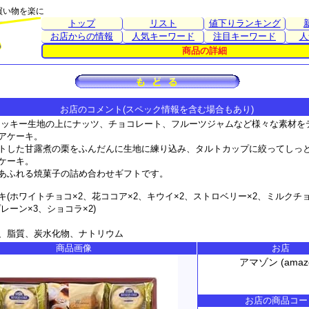
買い物を楽に
トップ
リスト
値下りランキング
お店からの情報
人気キーワード
注目キーワード
人
商品の詳細
お店のコメント(スペック情報を含む場合もあり)
クッキー生地の上にナッツ、チョコレート、フルーツジャムなど様々な素材を
アケーキ。
トした甘露煮の栗をふんだんに生地に練り込み、タルトカップに絞ってしっ
ケーキ。
あふれる焼菓子の詰め合わせギフトです。
キ(ホワイトチョコ×2、花ココア×2、キウイ×2、ストロベリー×2、ミルクチョ
レーン×3、ショコラ×2)
、脂質、炭水化物、ナトリウム
商品画像
お店
アマゾン (amaz
お店の商品コー