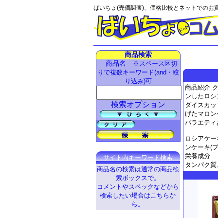
ばいちょ(売価調査)、価格比較とネットでのお
商品検索
商品名
※スペース区切
りで複数キーワード(and・絞
り込み)可
商品紹介 
ンしたロシ
検索オプション
ダイスカッ
げたマロン
バラエティ
ロシアケー
ンケーキ(プ
栄養成分
サイト内キーワード検索
タンパク質
商品名の検索は通常の商品検
索ボックスで。
コメントやスペックなどから
検索したい場合はこちらか
ら。