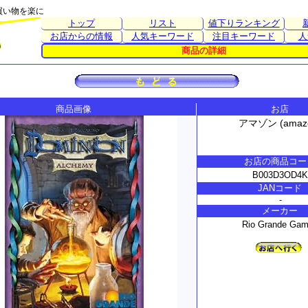
買い物を楽に
トップ
リスト
値下りランキング
お店からの情報
人気キーワード
注目キーワード
人
商品の詳細
商品画像
お店
アマゾン (amaz
お店の商品コー
B003D3OD4K
JANコード
-
メーカー
Rio Grande Ga