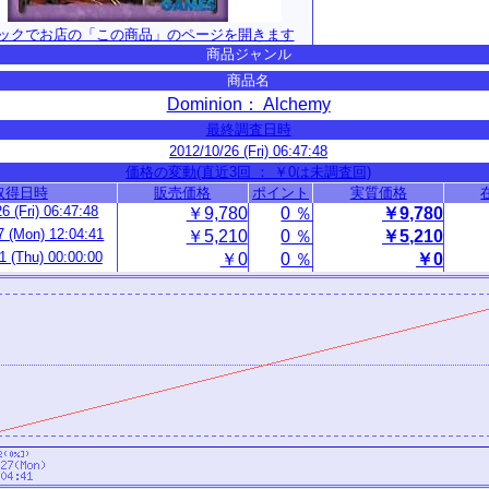
ックでお店の「この商品」のページを開きます
商品ジャンル
商品名
Dominion： Alchemy
最終調査日時
2012/10/26 (Fri) 06:47:48
価格の変動(直近3回 ： ￥0は未調査回)
取得日時
販売価格
ポイント
実質価格
6 (Fri) 06:47:48
￥9,780
0 ％
￥9,780
7 (Mon) 12:04:41
￥5,210
0 ％
￥5,210
1 (Thu) 00:00:00
￥0
0 ％
￥0