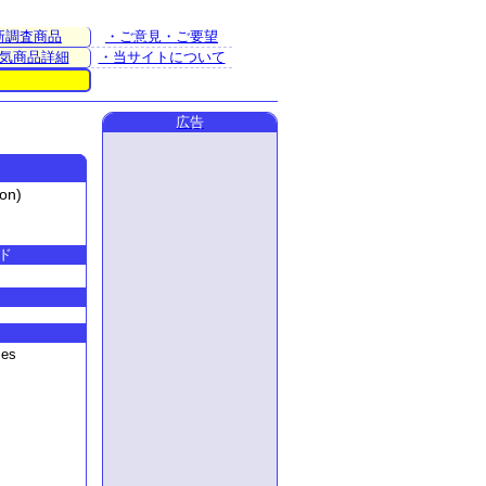
新調査商品
・ご意見・ご要望
気商品詳細
・当サイトについて
広告
on)
ド
mes