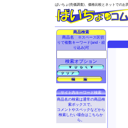
ばいちょ(売価調査)、価格比較とネットでのお
商品検索
商品名
※スペース区切
りで複数キーワード(and・絞
り込み)可
検索オプション
サイト内キーワード検索
商品名の検索は通常の商品検
索ボックスで。
コメントやスペックなどから
検索したい場合はこちらか
ら。