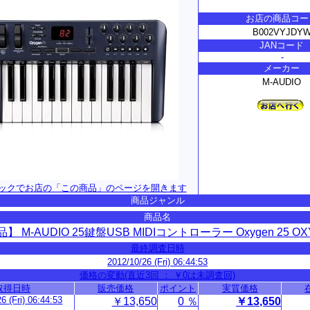
お店の商品コー
B002VYJDY
JANコード
-
メーカー
M-AUDIO
ックでお店の「この商品」のページを開きます
商品ジャンル
商品名
】 M-AUDIO 25鍵盤USB MIDIコントローラー Oxygen 25 OX
最終調査日時
2012/10/26 (Fri) 06:44:53
価格の変動(直近3回 ： ￥0は未調査回)
取得日時
販売価格
ポイント
実質価格
6 (Fri) 06:44:53
￥13,650
0 ％
￥13,650