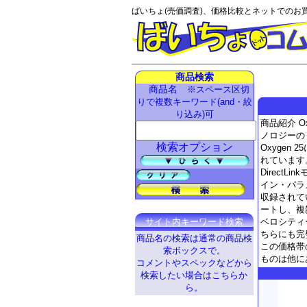
ばいちょ(売価調査)、価格比較とネットでのお
商品検索
商品名
※スペース区切
りで複数キーワード(and・絞
り込み)可
商品紹介 O
ノロジーの
検索オプション
Oxyge
れています
Direc
イン・パラ
収録されて
ートし、複
ベロシティ
サイト内キーワード検索
ちらにも完
商品名の検索は通常の商品検
この価格帯
索ボックスで。
ものは他に
コメントやスペックなどから
検索したい場合はこちらか
ら。