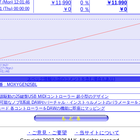
7 (Mon) 12:01:46
￥11,990
0 ％
￥11,990
1 (Thu) 00:00:00
￥0
0 ％
￥0
スペック情報(お店のコメントを含む場合もあり)
: MOXYGEN25BL
源駆動の25鍵盤USB MIDIコントローラー 超小型のデザイン
当て可能なノブ8系統 DAWやバーチャル・インストゥルメントのパラメーター
Linkモード 各コントローラーをDAWの機能に即座にマッピング
・ご意見・ご要望
・当サイトについて