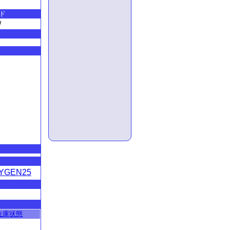
ド
W
YGEN25
在庫状態