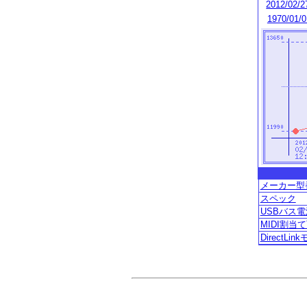
2012/02/2
1970/01/0
メーカー型番 
スペック
USBバス電
MIDI割
Direct