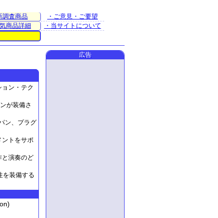
新調査商品
・ご意見・ご要望
気商品詳細
・当サイトについて
広告
クション・テク
タンが装備さ
・パン、プラグ
メントをサポ
作と演奏のど
性を装備する
on)