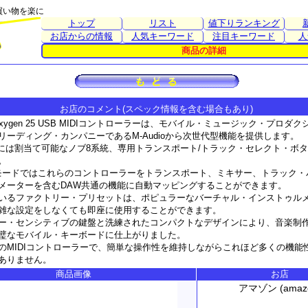
買い物を楽に
トップ
リスト
値下りランキング
お店からの情報
人気キーワード
注目キーワード
人
商品の詳細
お店のコメント(スペック情報を含む場合もあり)
xygen 25 USB MIDIコントローラーは、モバイル・ミュージック・プロダ
リーディング・カンパニーであるM-Audioから次世代型機能を提供します。
n 25には割当て可能なノブ8系統、専用トランスポート/トラック・セレクト・ボ
。
tLinkモードではこれらのコントローラーをトランスポート、ミキサー、トラック
メーターを含むDAW共通の機能に自動マッピングすることができます。
いるファクトリー・プリセットは、ポピュラーなバーチャル・インストゥル
雑な設定をしなくても即座に使用することができます。
ー・センシティブの鍵盤と洗練されたコンパクトなデザインにより、音楽制
璧なモバイル・キーボードに仕上がりました。
のMIDIコントローラーで、簡単な操作性を維持しながらこれほど多くの機能
ありません。
商品画像
お店
アマゾン (amaz