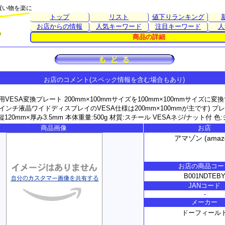
買い物を楽に
トップ
リスト
値下りランキング
お店からの情報
人気キーワード
注目キーワード
人
商品の詳細
お店のコメント(スペック情報を含む場合もあり)
VESA変換プレート 200mm×100mmサイズを100mm×100mmサイズに
30インチ液晶ワイドディスプレイのVESA仕様は200mm×100mmが主です) プ
縦120mm×厚み3.5mm 本体重量:500g 材質:スチール VESAネジ/ナット付 色
商品画像
お店
アマゾン (amaz
お店の商品コー
B001NDTEB
JANコード
-
メーカー
ドーフィール