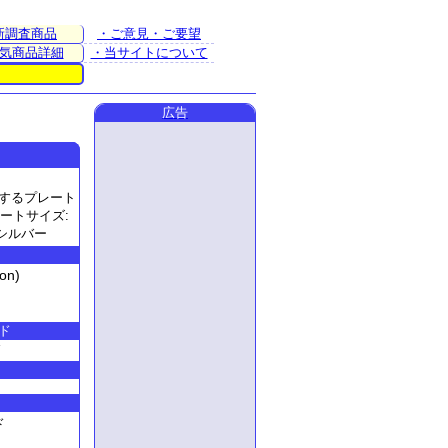
新調査商品
・ご意見・ご要望
気商品詳細
・当サイトについて
広告
変換するプレート
レートサイズ:
:シルバー
on)
ド
Y
ド