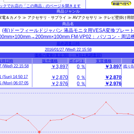
ックでお店の「この商品」のページを開きます
商品ジャンル
家電＆カメラ ≫ アクセサリ・サプライ ≫ AVアクセサリ ≫ テレビ壁掛け用
商品名
(有)ドーフィールドジャパン 液晶モニタ用VESA変換プレー
00mm×100mm→200mm×100mm FM-VP02： パソコン・周辺
最終調査日時
2016/01/27 (Wed) 22:15:58
価格の変動(直近3回 ： ￥0は未調査回)
取得日時
販売価格
ポイント
実質価格
7 (Wed) 22:15:58
￥3,897
0 ％
￥3,897
残り8
1 (Sun) 14:50:17
￥2,870
0 ％
￥2,870
5 (Mon) 06:07:05
￥2,976
0 ％
￥2,976