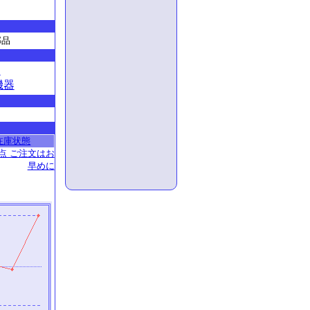
部品
ト
機器
在庫状態
点 ご注文はお
早めに