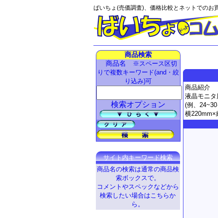
ばいちょ(売価調査)、価格比較とネットでのお
商品検索
商品名
※スペース区切
りで複数キーワード(and・絞
り込み)可
商品紹介
液晶モニタ用
検索オプション
(例、24~
横220mm×
サイト内キーワード検索
商品名の検索は通常の商品検
索ボックスで。
コメントやスペックなどから
検索したい場合はこちらか
ら。