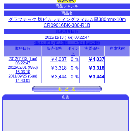
商品ジャンル
商品名
グラフテック 塩ビカッティングフィルム黒380mm×10m
CR09016BK-380-R1B
最終調査日時
2012/11/13 (Tue) 03:22:47
価格の変動(直近3回 ： ￥0は未調査回)
取得日時
販売価格
ポイン
実質価格
在庫状態
ト
2012/11/13 (Tue)
￥4,037
0 ％
￥4,037
03:22:47
2012/02/01 (Wed)
￥3,318
0 ％
￥3,318
16:03:10
2011/09/25 (Sun)
￥3,444
0 ％
￥3,444
14:43:01
広告