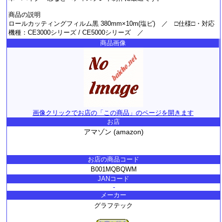
商品の説明
ロールカッティングフィルム黒 380mm×10m(塩ビ) ／ □仕様□・対応
機種：CE3000シリーズ / CE5000シリーズ ／
商品画像
画像クリックでお店の「この商品」のページを開きます
お店
アマゾン (amazon)
お店の商品コード
B001MQBQWM
JANコード
-
メーカー
グラフテック