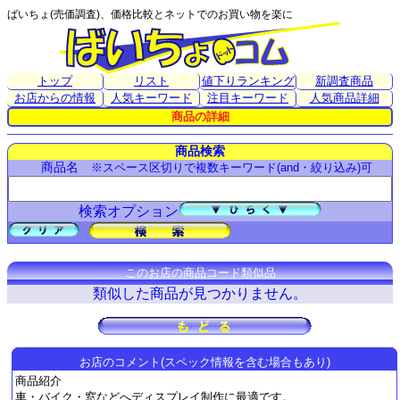
ばいちょ(売価調査)、価格比較とネットでのお買い物を楽に
トップ
リスト
値下りランキング
新調査商品
お店からの情報
人気キーワード
注目キーワード
人気商品詳細
商品の詳細
商品検索
商品名
※スペース区切りで複数キーワード(and・絞り込み)可
検索オプション
このお店の商品コード類似品
類似した商品が見つかりません。
お店のコメント(スペック情報を含む場合もあり)
商品紹介
車・バイク・窓などへディスプレイ制作に最適です。