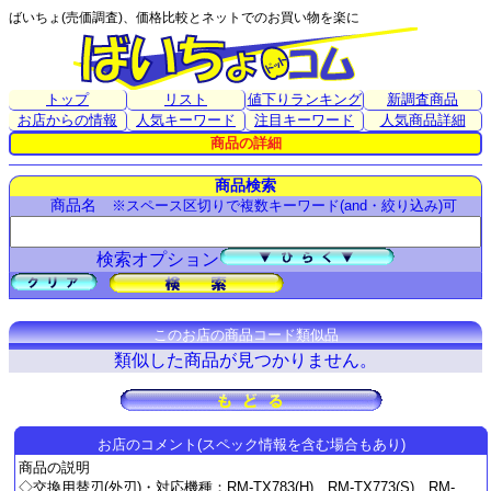
ばいちょ(売価調査)、価格比較とネットでのお買い物を楽に
トップ
リスト
値下りランキング
新調査商品
お店からの情報
人気キーワード
注目キーワード
人気商品詳細
商品の詳細
商品検索
商品名
※スペース区切りで複数キーワード(and・絞り込み)可
検索オプション
このお店の商品コード類似品
類似した商品が見つかりません。
お店のコメント(スペック情報を含む場合もあり)
商品の説明
◇交換用替刃(外刃)・対応機種：RM-TX783(H)、RM-TX773(S)、RM-