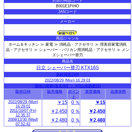
お店の商品コード
B001E1PIHO
JANコード
-
メーカー
商品ジャンル
ホーム＆キッチン ≫ 家電 ≫ 消耗品・アクセサリ ≫ 理美容家電消耗
品・アクセサリ ≫ シェーバー・バリカン用消耗品・アクセサリ ≫ メン
ズシェーバー替刃
商品名
日立 シェーバー替刃 KTX16S
最終調査日時
2022/08/29 (Mon) 16:29:01
価格の変動(直近3回 ： ￥0は未調査回)
取得日時
販売価格
ポイン
実質価格
在庫状態
ト
2022/08/29 (Mon)
￥15
0 ％
￥15
16:29:01
2011/10/07 (Fri)
￥2,450
0 ％
￥2,450
12:35:37
2009/12/30 (Wed)
￥2,480
0 ％
￥2,480
07:52:42