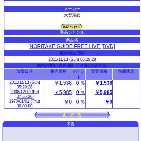
-
メーカー
木梨憲武
商品ジャンル
商品名
NORITAKE GUIDE FREE LIVE [DVD]
最終調査日時
2011/11/13 (Sun) 05:29:28
価格の変動(直近3回 ： ￥0は未調査回)
取得日時
販売価格
ポイン
実質価格
在庫状態
ト
2011/11/13 (Sun)
￥1,538
0 ％
￥1,538
05:29:28
2008/12/19 (Fri)
￥5,985
0 ％
￥5,985
07:55:26
1970/01/01 (Thu)
￥0
0 ％
￥0
00:00:00
広告