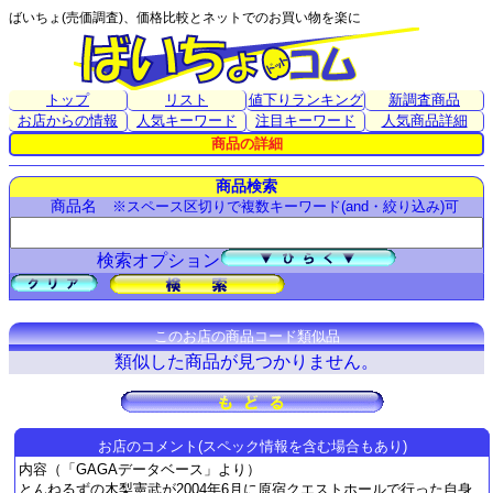
ばいちょ(売価調査)、価格比較とネットでのお買い物を楽に
トップ
リスト
値下りランキング
新調査商品
お店からの情報
人気キーワード
注目キーワード
人気商品詳細
商品の詳細
商品検索
商品名
※スペース区切りで複数キーワード(and・絞り込み)可
検索オプション
このお店の商品コード類似品
類似した商品が見つかりません。
お店のコメント(スペック情報を含む場合もあり)
内容（「GAGAデータベース」より）
とんねるずの木梨憲武が2004年6月に原宿クエストホールで行った自身