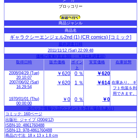
ブロッコリー
商品ジャンル
商品名
ギャラクシーエンジェル2nd (1) (CR comics) [コミック]
最終調査日時
2011/11/12 (Sat) 22:09:48
価格の変動(直近3回 ： ￥0は未調査回)
取得日時
販売価格
ポイン
実質価格
在庫状態
ト
2008/04/29 (Tue)
￥620
0 ％
￥620
20:10:07
2007/06/02 (Sat)
￥620
1 ％
￥614
在庫あり。 ギ
16:29:54
フト包装を利
用できます。
1970/01/01 (Thu)
￥0
0 ％
￥0
00:00:00
スペック情報(お店のコメントを含む場合もあり)
コミック: 160ページ
出版社: ジャイブ (2004/12)
ISBN-10: 4861760488
ISBN-13: 978-4861760488
商品の寸法: 18 x 13 x 1.8 cm