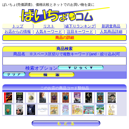
ばいちょ(売価調査)、価格比較とネットでのお買い物を楽に
トップ
リスト
値下りランキング
新調査商品
お店からの情報
人気キーワード
注目キーワード
人気商品詳細
商品の詳細
商品検索
商品名
※スペース区切りで複数キーワード(and・絞り込み)可
検索オプション
このお店の商品コード類似品