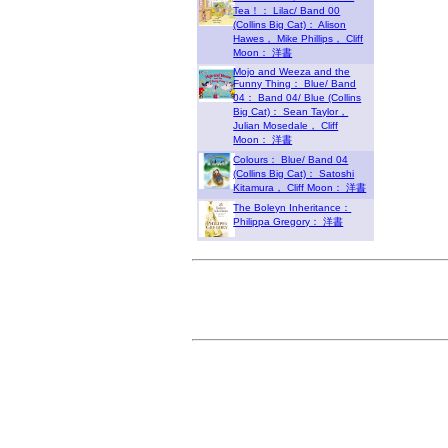
Tea！： Lilac/ Band 00
(Collins Big Cat)： Alison
Hawes， Mike Phillips， Cliff
Moon： 洋書
Mojo and Weeza and the
Funny Thing： Blue/ Band
04： Band 04/ Blue (Collins
Big Cat)： Sean Taylor，
Julian Mosedale， Cliff
Moon： 洋書
Colours： Blue/ Band 04
(Collins Big Cat)： Satoshi
Kitamura， Cliff Moon： 洋書
The Boleyn Inheritance：
Philippa Gregory： 洋書