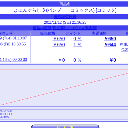
商品名
よにんぐらし 3 (バンブー・コミックス) [コミック]
最終調査日時
2011/11/12 (Sat) 21:36:23
価格の変動(直近3回 ： ￥0は未調査回)
取得日時
販売価格
ポイント
実質価格
9 (Tue) 01:10:07
￥650
0 ％
￥650
8 (Fri) 15:30:55
￥650
1 ％
￥644
在庫
包
1 (Thu) 00:00:00
￥0
0 ％
￥0