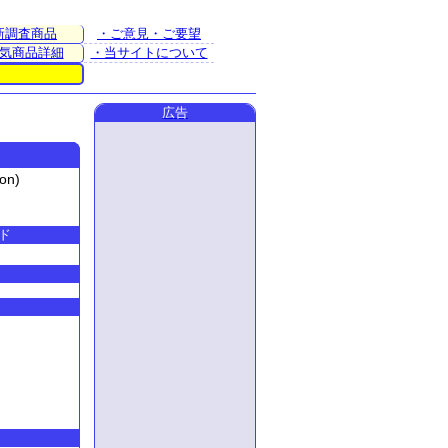
新調査商品
・ご意見・ご要望
気商品詳細
・当サイトについて
広告
on)
ド