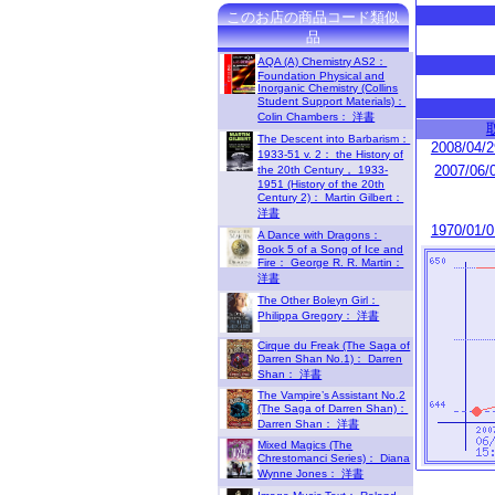
このお店の商品コード類似
品
AQA (A) Chemistry AS2：
Foundation Physical and
Inorganic Chemistry (Collins
Student Support Materials)：
Colin Chambers： 洋書
The Descent into Barbarism：
2008/04/2
1933-51 v. 2： the History of
2007/06/0
the 20th Century， 1933-
1951 (History of the 20th
Century 2)： Martin Gilbert：
洋書
1970/01/0
A Dance with Dragons：
Book 5 of a Song of Ice and
Fire： George R. R. Martin：
洋書
The Other Boleyn Girl：
Philippa Gregory： 洋書
Cirque du Freak (The Saga of
Darren Shan No.1)： Darren
Shan： 洋書
The Vampire’s Assistant No.2
(The Saga of Darren Shan)：
Darren Shan： 洋書
Mixed Magics (The
Chrestomanci Series)： Diana
Wynne Jones： 洋書