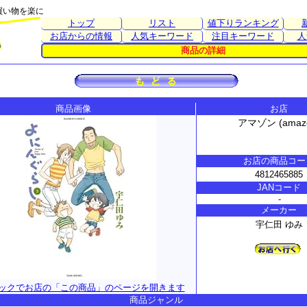
買い物を楽に
トップ
リスト
値下りランキング
お店からの情報
人気キーワード
注目キーワード
人
商品の詳細
商品画像
お店
アマゾン (amaz
お店の商品コー
4812465885
JANコード
-
メーカー
宇仁田 ゆみ
ックでお店の「この商品」のページを開きます
商品ジャンル