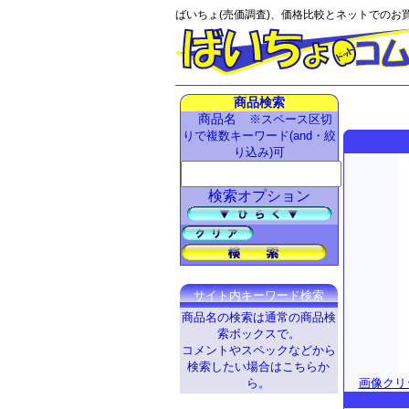
ばいちょ(売価調査)、価格比較とネットでのお
商品検索
商品名
※スペース区切
りで複数キーワード(and・絞
り込み)可
検索オプション
サイト内キーワード検索
商品名の検索は通常の商品検
索ボックスで。
コメントやスペックなどから
検索したい場合はこちらか
画像クリ
ら。