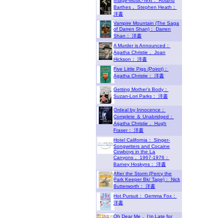
Image-Music-Text： Roland
Barthes， Stephen Heath：
洋書
Vampire Mountain (The Saga
of Darren Shan)： Darren
Shan： 洋書
A Murder is Announced：
Agatha Christie， Joan
Hickson： 洋書
Five Little Pigs (Poirot)：
Agatha Christie： 洋書
Getting Mother’s Body：
Suzan-Lori Parks： 洋書
Ordeal by Innocence：
Complete ＆ Unabridged：
Agatha Christie， Hugh
Fraser： 洋書
Hotel California： Singer-
Songwriters and Cocaine
Cowboys in the La
Canyons， 1967-1976：
Barney Hoskyns： 洋書
After the Storm (Percy the
Park Keeper Bk/ Tape)： Nick
Butterworth： 洋書
Hot Pursuit： Gemma Fox：
洋書
Oh Dear Me， I’m Late for