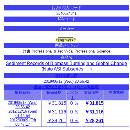
お店の商品コード
3540624341
JANコード
-
メーカー
商品ジャンル
洋書 Professional & Technical Professional Science
商品名
Sediment Records of Biomass Burning and Global Change
(Nato ASI Subseries I：)
最終調査日時
2019/06/12 (Wed) 20:56:42
価格の変動(直近3回 ： ￥0は未調査回)
取得日時
販売価格
ポイン
実質価格
在庫状態
ト
2019/06/12 (Wed)
￥31,815
0 ％
￥31,815
20:56:42
2012/12/16 (Sun)
￥31,116
0 ％
￥31,116
01:14:54
2012/03/09 (Fri)
￥28,261
0 ％
￥28,261
08:47:17