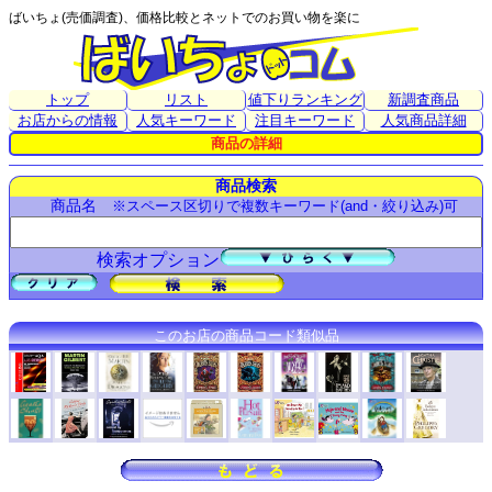
ばいちょ(売価調査)、価格比較とネットでのお買い物を楽に
トップ
リスト
値下りランキング
新調査商品
お店からの情報
人気キーワード
注目キーワード
人気商品詳細
商品の詳細
商品検索
商品名
※スペース区切りで複数キーワード(and・絞り込み)可
検索オプション
このお店の商品コード類似品