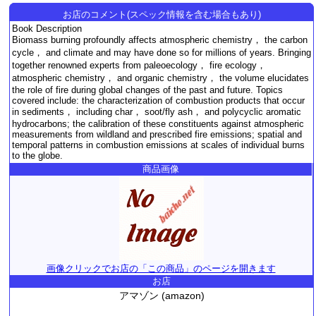
お店のコメント(スペック情報を含む場合もあり)
Book Description
Biomass burning profoundly affects atmospheric chemistry， the carbon
cycle， and climate and may have done so for millions of years. Bringing
together renowned experts from paleoecology， fire ecology，
atmospheric chemistry， and organic chemistry， the volume elucidates
the role of fire during global changes of the past and future. Topics
covered include: the characterization of combustion products that occur
in sediments， including char， soot/fly ash， and polycyclic aromatic
hydrocarbons; the calibration of these constituents against atmospheric
measurements from wildland and prescribed fire emissions; spatial and
temporal patterns in combustion emissions at scales of individual burns
to the globe.
商品画像
画像クリックでお店の「この商品」のページを開きます
お店
アマゾン (amazon)