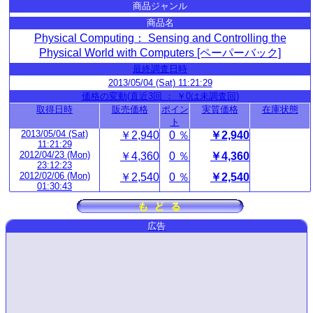
商品ジャンル
商品名
Physical Computing： Sensing and Controlling the
Physical World with Computers [ペーパーバック]
最終調査日時
2013/05/04 (Sat) 11:21:29
価格の変動(直近3回 ： ￥0は未調査回)
取得日時
販売価格
ポイン
実質価格
在庫状態
ト
2013/05/04 (Sat)
￥2,940
0 ％
￥2,940
11:21:29
2012/04/23 (Mon)
￥4,360
0 ％
￥4,360
23:12:23
2012/02/06 (Mon)
￥2,540
0 ％
￥2,540
01:30:43
広告