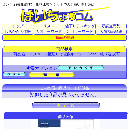
ばいちょ(売価調査)、価格比較とネットでのお買い物を楽に
トップ
リスト
値下りランキング
新調査商品
お店からの情報
人気キーワード
注目キーワード
人気商品詳細
商品の詳細
商品検索
商品名
※スペース区切りで複数キーワード(and・絞り込み)可
検索オプション
このお店の商品コード類似品
類似した商品が見つかりません。
商品画像