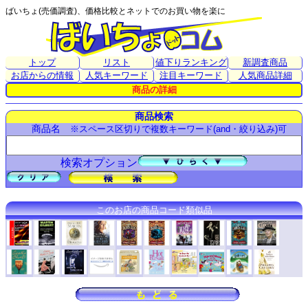
ばいちょ(売価調査)、価格比較とネットでのお買い物を楽に
トップ
リスト
値下りランキング
新調査商品
お店からの情報
人気キーワード
注目キーワード
人気商品詳細
商品の詳細
商品検索
商品名
※スペース区切りで複数キーワード(and・絞り込み)可
検索オプション
このお店の商品コード類似品