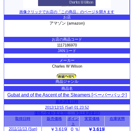
画像クリックでお店の「この商品」のページを開きます
お店
アマゾン (amazon)
お店の商品コード
1117186970
JANコード
-
メーカー
Charles W Wilson
商品ジャンル
商品名
Gubat and of the Ascent of the Steamers [ペーパーバック]
最終調査日時
2012/12/15 (Sat) 01:23:52
価格の変動(直近3回 ： ￥0は未調査回)
取得日時
販売価格
ポイン
実質価格
在庫状態
ト
2011/11/13 (Sun)
￥3,619
0 ％
￥3,619