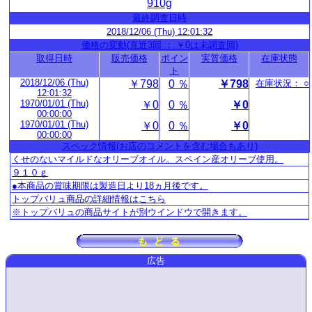
910g
最終調査日時
2018/12/06 (Thu) 12:01:32
価格の変動(直近3回 ： ￥0は未調査回)
取得日時
販売価格
ポイン
実質価格
在庫状態
ト
2018/12/06 (Thu)
￥798
0 ％
￥798
在庫状況： ○
12:01:32
1970/01/01 (Thu)
￥0
0 ％
￥0
00:00:00
1970/01/01 (Thu)
￥0
0 ％
￥0
00:00:00
スペック情報(お店のコメントを含む場合もあり)
くせのないマイルドなオリーブオイル。スペイン産オリーブ使用。
９１０ｇ
●本商品の賞味期限は製造日より18ヵ月後です。
トップバリュ商品の詳細情報はこちら
※トップバリュの商品サイトが別ウインドウで開きます。
広告